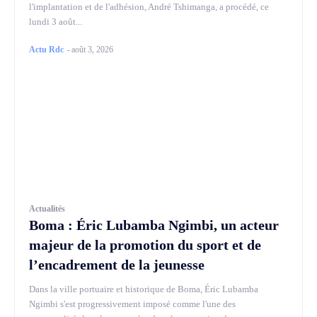
l'implantation et de l'adhésion, André Tshimanga, a procédé, ce
lundi 3 août...
Actu Rdc
-
août 3, 2026
Actualités
Boma : Éric Lubamba Ngimbi, un acteur
majeur de la promotion du sport et de
l’encadrement de la jeunesse
Dans la ville portuaire et historique de Boma, Éric Lubamba
Ngimbi s'est progressivement imposé comme l'une des