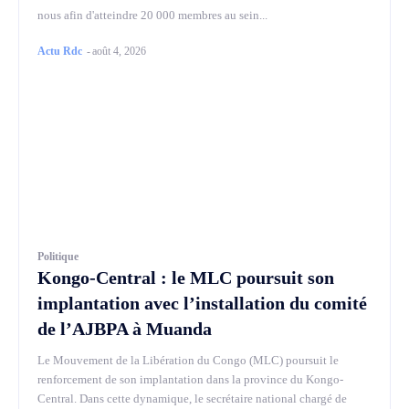
nous afin d'atteindre 20 000 membres au sein...
Actu Rdc
-
août 4, 2026
Politique
Kongo-Central : le MLC poursuit son
implantation avec l’installation du comité
de l’AJBPA à Muanda
Le Mouvement de la Libération du Congo (MLC) poursuit le
renforcement de son implantation dans la province du Kongo-
Central. Dans cette dynamique, le secrétaire national chargé de