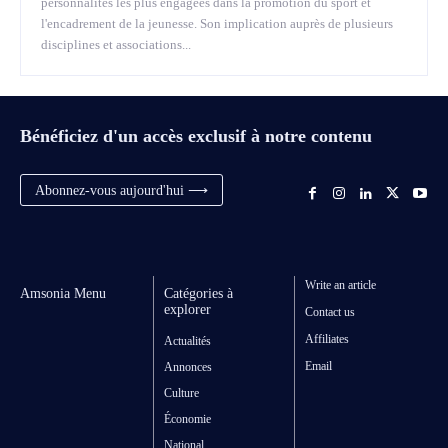
personnalités les plus engagées dans la promotion du sport et
l'encadrement de la jeunesse. Son implication auprès de plusieurs
disciplines et associations...
Bénéficiez d'un accès exclusif à notre contenu
Abonnez-vous aujourd'hui ⟶
Write an article
Amsonia Menu
Catégories à
explorer
Contact us
Affiliates
Actualités
Email
Annonces
Culture
Économie
National