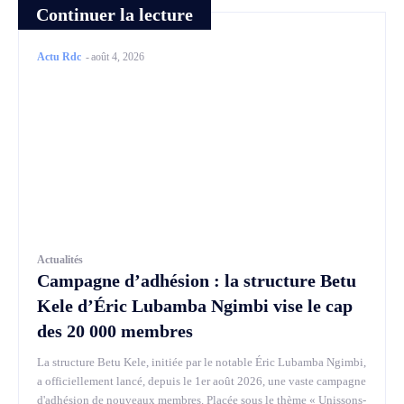
Continuer la lecture
Actu Rdc
-
août 4, 2026
Actualités
Campagne d’adhésion : la structure Betu
Kele d’Éric Lubamba Ngimbi vise le cap
des 20 000 membres
La structure Betu Kele, initiée par le notable Éric Lubamba Ngimbi,
a officiellement lancé, depuis le 1er août 2026, une vaste campagne
d'adhésion de nouveaux membres. Placée sous le thème « Unissons-