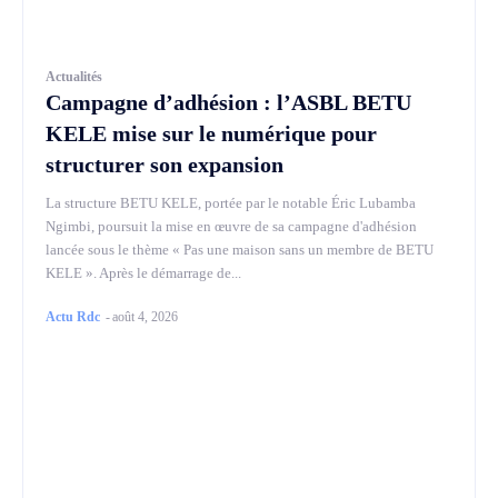
Actualités
Campagne d’adhésion : l’ASBL BETU
KELE mise sur le numérique pour
structurer son expansion
La structure BETU KELE, portée par le notable Éric Lubamba
Ngimbi, poursuit la mise en œuvre de sa campagne d'adhésion
lancée sous le thème « Pas une maison sans un membre de BETU
KELE ». Après le démarrage de...
Actu Rdc
-
août 4, 2026