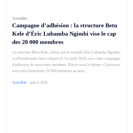
Actualités
Campagne d’adhésion : la structure Betu
Kele d’Éric Lubamba Ngimbi vise le cap
des 20 000 membres
La structure Betu Kele, initiée par le notable Éric Lubamba Ngimbi,
a officiellement lancé, depuis le 1er août 2026, une vaste campagne
d'adhésion de nouveaux membres. Placée sous le thème « Unissons-
nous afin d'atteindre 20 000 membres au sein...
Actu Rdc
-
août 4, 2026