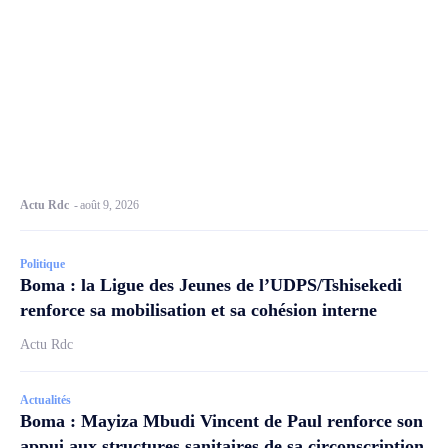
Actu Rdc
-
août 9, 2026
Politique
Boma : la Ligue des Jeunes de l’UDPS/Tshisekedi
renforce sa mobilisation et sa cohésion interne
Actu Rdc
Actualités
Boma : Mayiza Mbudi Vincent de Paul renforce son
appui aux structures sanitaires de sa circonscription