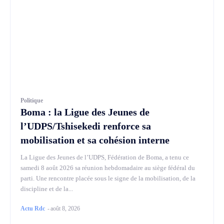
Politique
Boma : la Ligue des Jeunes de
l’UDPS/Tshisekedi renforce sa
mobilisation et sa cohésion interne
La Ligue des Jeunes de l’UDPS, Fédération de Boma, a tenu ce
samedi 8 août 2026 sa réunion hebdomadaire au siège fédéral du
parti. Une rencontre placée sous le signe de la mobilisation, de la
discipline et de la...
Actu Rdc
-
août 8, 2026