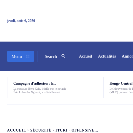
jeudi, août 6, 2026
Accueil
Actualités
Annon
Menu
Search
Campagne d’adhésion : la...
Kongo-Central 
La structure Betu Kele, initiée par le notable
Le Mouvement de l
Éric Lubamba Ngimbi, a officiellement...
(MLC) poursuit le r
ACCUEIL
SÉCURITÉ
ITURI - OFFENSIVE...