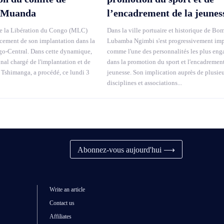
 Muanda
l’encadrement de la jeunes
 la Libération du Congo (MLC)
Dans la ville portuaire et historique de Bom
rcement de son implantation dans la
Lubamba Ngimbi s'est progressivement im
o-Central. Dans cette dynamique,
comme l'une des personnalités les plus eng
onal chargé de l'implantation et de
dans la promotion du sport et l'encadrement
 Tshimanga, a procédé, ce lundi 3
jeunesse. Son implication auprès de plusie
disciplines et associations...
Abonnez-vous aujourd'hui ⟶
Write an article
Contact us
Affiliates