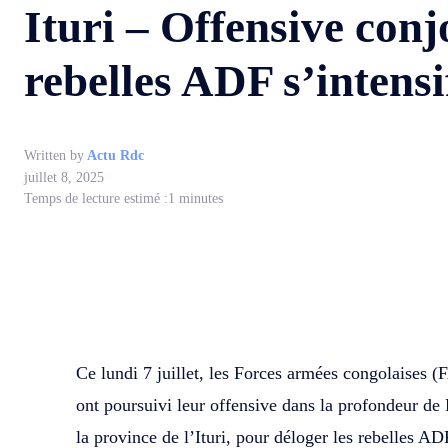
Ituri – Offensive co
rebelles ADF s’intensi
Written by
Actu Rdc
juillet 8, 2025
Temps de lecture estimé :
1
minutes
WhatsApp
Facebook
Partager
Ce lundi 7 juillet, les Forces armées congolaise
ont poursuivi leur offensive dans la profondeur de
la province de l’Ituri, pour déloger les rebelles AD