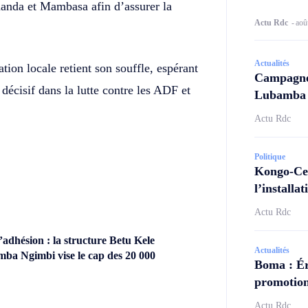
omanda et Mambasa afin d’assurer la
Actu Rdc
-
aoû
Actualités
ation locale retient son souffle, espérant
Campagne 
décisif dans la lutte contre les ADF et
Lubamba N
Actu Rdc
Politique
Kongo-Cen
l’install
Actu Rdc
dhésion : la structure Betu Kele
Actualités
ba Ngimbi vise le cap des 20 000
Boma : Ér
promotion
Actu Rdc