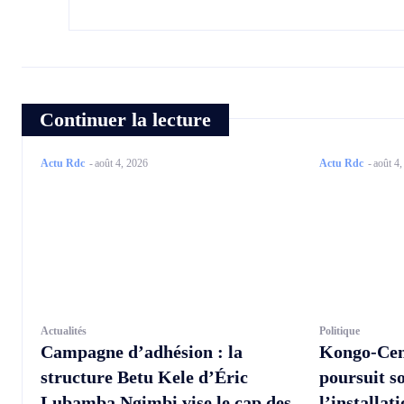
Continuer la lecture
Actu Rdc
-
août 4, 2026
Actu Rdc
-
août 4
Actualités
Politique
Campagne d’adhésion : la
Kongo-Cen
structure Betu Kele d’Éric
poursuit s
Lubamba Ngimbi vise le cap des
l’installat