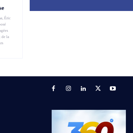
se
a, Éric
posé
agées
 de la
urs