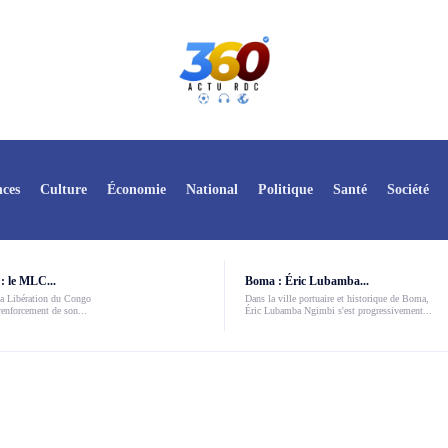
ces
Culture
Économie
National
Politique
Santé
Société
: le MLC...
Boma : Éric Lubamba...
a Libération du Congo
Dans la ville portuaire et historique de Boma,
enforcement de son...
Éric Lubamba Ngimbi s'est progressivement...