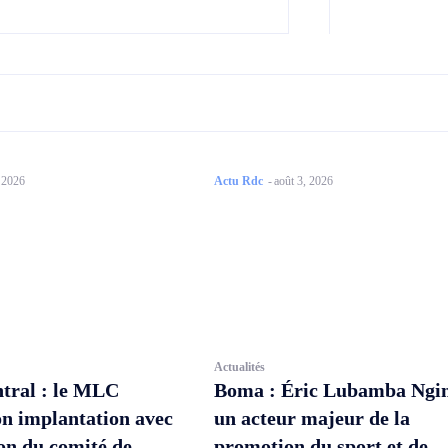
, 2026
Actu Rdc
-
août 3, 2026
Actualités
tral : le MLC
Boma : Éric Lubamba Ngi
on implantation avec
un acteur majeur de la
ion du comité de
promotion du sport et de