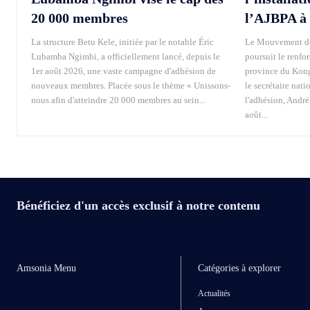
20 000 membres
l’AJBPA à
La structure Betu Kele, initiée par le notable Éric
Le Mouvement de
Lubamba Ngimbi, a officiellement lancé, depuis le
poursuit le renfo
1er août 2026, une vaste campagne d'adhésion de
province du Kong
nouveaux membres. Placée sous le thème « Unissons-
le secrétaire nati
nous afin d'atteindre 20 000 membres au sein...
l'adhésion, André
août...
Bénéficiez d'un accès exclusif à notre contenu
Amsonia Menu
Catégories à explorer
Actualités