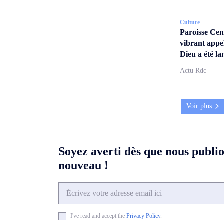
Culture
Paroisse Ce
vibrant appe
Dieu a été la
Actu Rdc
Voir plus
Soyez averti dès que nous publi
nouveau !
I've read and accept the
Privacy Policy
.