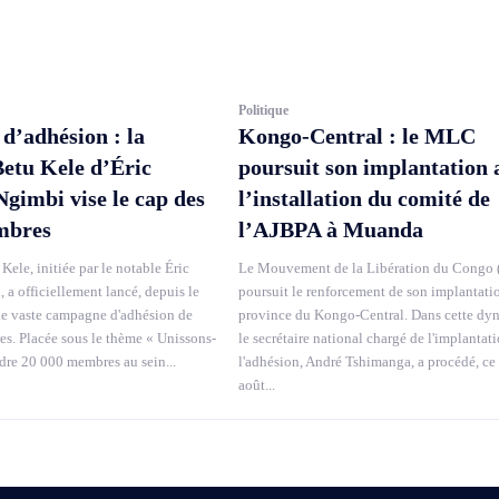
Politique
’adhésion : la
Kongo-Central : le MLC
Betu Kele d’Éric
poursuit son implantation 
imbi vise le cap des
l’installation du comité de
mbres
l’AJBPA à Muanda
Kele, initiée par le notable Éric
Le Mouvement de la Libération du Congo
a officiellement lancé, depuis le
poursuit le renforcement de son implantati
ne vaste campagne d'adhésion de
province du Kongo-Central. Dans cette dy
. Placée sous le thème « Unissons-
le secrétaire national chargé de l'implantati
ndre 20 000 membres au sein...
l'adhésion, André Tshimanga, a procédé, ce
août...