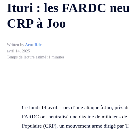
Ituri : les FARDC neut
CRP à Joo
Written by
Actu Rdc
avril 14, 2025
Temps de lecture estimé :
1
minutes
WhatsApp
Facebook
Partager
Ce lundi 14 avril, Lors d’une attaque à Joo, près du
FARDC ont neutralisé une dizaine de miliciens de 
Populaire (CRP), un mouvement armé dirigé par Th