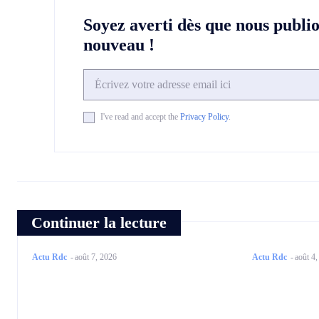
Soyez averti dès que nous publi
nouveau !
I've read and accept the
Privacy Policy
.
Continuer la lecture
Actu Rdc
-
août 7, 2026
Actu Rdc
-
août 4