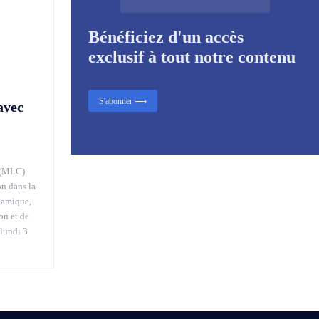
Bénéficiez d'un accès
exclusif à tout notre contenu
S'abonner ⟶
avec
 (MLC)
on dans la
namique,
on et de
 lundi 3