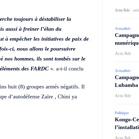
Actu Rdc
-
aoû
rche toujours à déstabiliser la
ais aussi à freiner l’élan du
Actualités
Campagne
ut à empêcher les initiatives de paix de
numérique
fois-ci, nous allons le poursuivre
Actu Rdc
ué nos hommes, ils sont tombés sur le
es éléments des FARDC
». a-t-il conclu
Actualités
Campagne 
Lubamba N
ins huit (8) groupes armés négatifs. Il
e d’autodéfense Zaïre , Chini ya
Actu Rdc
Politique
Kongo-Cen
l’install
Actu Rdc