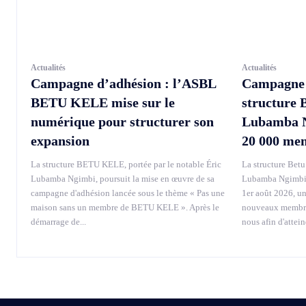
Actualités
Actualités
Campagne d’adhésion : l’ASBL
Campagne d
BETU KELE mise sur le
structure 
numérique pour structurer son
Lubamba Ng
expansion
20 000 me
La structure BETU KELE, portée par le notable Éric
La structure Betu 
Lubamba Ngimbi, poursuit la mise en œuvre de sa
Lubamba Ngimbi, 
campagne d'adhésion lancée sous le thème « Pas une
1er août 2026, u
maison sans un membre de BETU KELE ». Après le
nouveaux membres
démarrage de...
nous afin d'attei