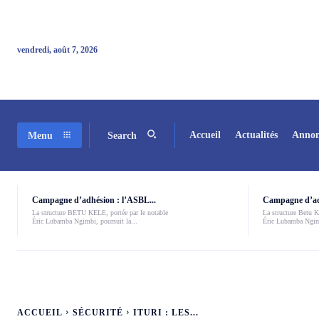
vendredi, août 7, 2026
Accueil
Actualités
Annon
Menu
Search
Campagne d’adhésion : l’ASBL...
Campagne d’adh
La structure BETU KELE, portée par le notable
La structure Betu Ke
Éric Lubamba Ngimbi, poursuit la...
Éric Lubamba Ngimb
ACCUEIL
SÉCURITÉ
ITURI : LES...