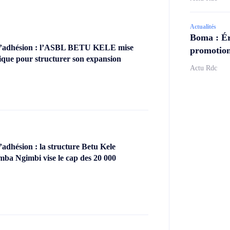
Actualités
Boma : Ér
’adhésion : l’ASBL BETU KELE mise
promotion
ique pour structurer son expansion
Actu Rdc
dhésion : la structure Betu Kele
ba Ngimbi vise le cap des 20 000