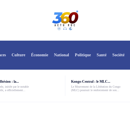
ces
Culture
Économie
National
Politique
Santé
Société
ésion : la...
Kongo-Central : le MLC...
le, initiée par le notable
Le Mouvement de la Libération du Congo
i, a officiellement...
(MLC) poursuit le renforcement de son...