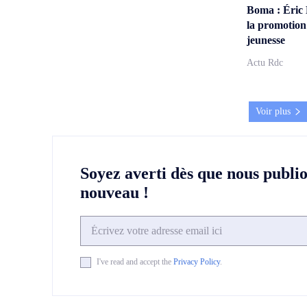
Boma : Éric
la promotion
jeunesse
Actu Rdc
Voir plus
Soyez averti dès que nous publi
nouveau !
I've read and accept the
Privacy Policy
.