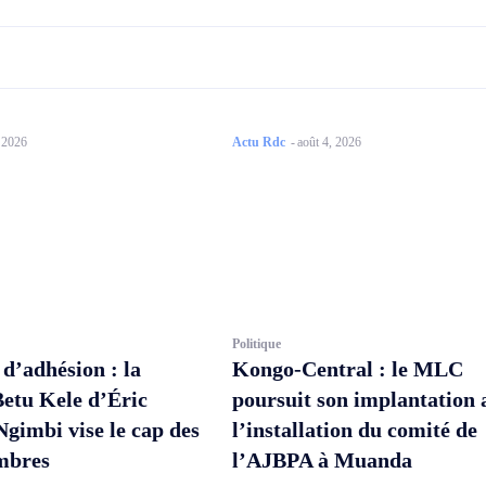
, 2026
Actu Rdc
-
août 4, 2026
Politique
’adhésion : la
Kongo-Central : le MLC
Betu Kele d’Éric
poursuit son implantation 
imbi vise le cap des
l’installation du comité de
mbres
l’AJBPA à Muanda