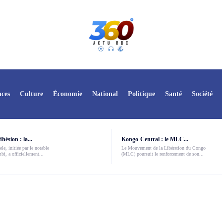
ces
Culture
Économie
National
Politique
Santé
Société
ésion : la...
Kongo-Central : le MLC...
le, initiée par le notable
Le Mouvement de la Libération du Congo
i, a officiellement...
(MLC) poursuit le renforcement de son...