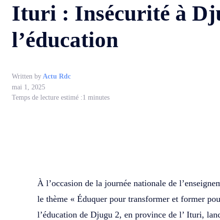
Ituri : Insécurité à D
l’éducation
Written by
Actu Rdc
mai 1, 2025
Temps de lecture estimé :
1
minutes
WhatsApp
Facebook
Partager
À l’occasion de la journée nationale de l’enseigne
le thème « Éduquer pour transformer et former pour
l’éducation de Djugu 2, en province de l’ Ituri, lan