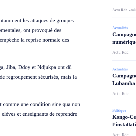
Actu Rdc
-
aoû
notamment les attaques de groupes
Actualités
nementales, ont provoqué des
Campagne
 empêche la reprise normale des
numérique
Actu Rdc
a, Jiba, Ddoy et Ndjukpa ont dû
Actualités
Campagne 
x de regroupement sécurisés, mais la
Lubamba N
Actu Rdc
raît comme une condition sine qua non
Politique
x élèves et enseignants de reprendre
Kongo-Cen
l’install
Actu Rdc