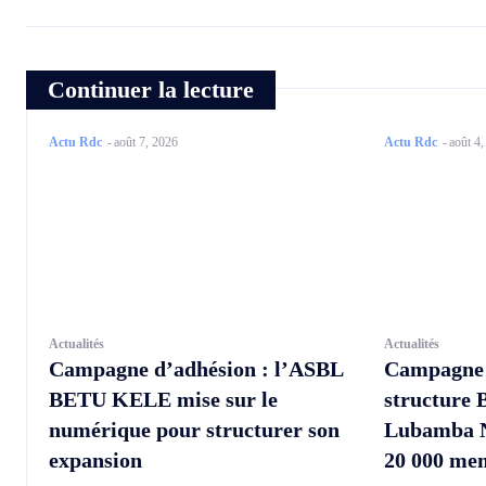
Continuer la lecture
Actu Rdc
-
août 7, 2026
Actu Rdc
-
août 4
Actualités
Actualités
Campagne d’adhésion : l’ASBL
Campagne d
BETU KELE mise sur le
structure 
numérique pour structurer son
Lubamba Ng
expansion
20 000 me