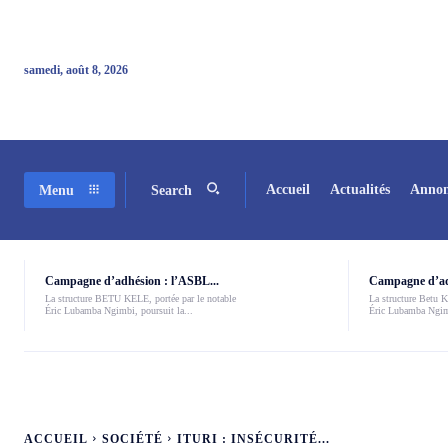
samedi, août 8, 2026
Accueil
Actualités
Annon
Menu
Search
Campagne d’adhésion : l’ASBL...
Campagne d’adh
La structure BETU KELE, portée par le notable
La structure Betu Ke
Éric Lubamba Ngimbi, poursuit la...
Éric Lubamba Ngimb
ACCUEIL
SOCIÉTÉ
ITURI : INSÉCURITÉ...