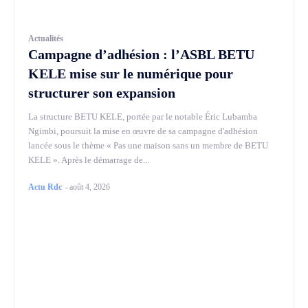
Actualités
Campagne d’adhésion : l’ASBL BETU
KELE mise sur le numérique pour
structurer son expansion
La structure BETU KELE, portée par le notable Éric Lubamba
Ngimbi, poursuit la mise en œuvre de sa campagne d'adhésion
lancée sous le thème « Pas une maison sans un membre de BETU
KELE ». Après le démarrage de...
Actu Rdc
-
août 4, 2026