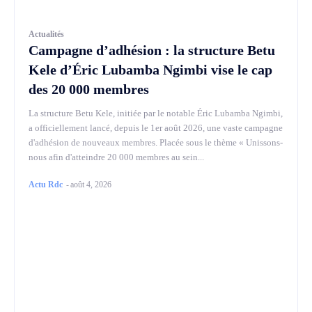
Actualités
Campagne d’adhésion : la structure Betu
Kele d’Éric Lubamba Ngimbi vise le cap
des 20 000 membres
La structure Betu Kele, initiée par le notable Éric Lubamba Ngimbi,
a officiellement lancé, depuis le 1er août 2026, une vaste campagne
d'adhésion de nouveaux membres. Placée sous le thème « Unissons-
nous afin d'atteindre 20 000 membres au sein...
Actu Rdc
-
août 4, 2026