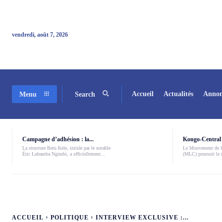
vendredi, août 7, 2026
Accueil
Actualités
Annon
Menu
Search
Campagne d’adhésion : la...
Kongo-Central 
La structure Betu Kele, initiée par le notable
Le Mouvement de l
Éric Lubamba Ngimbi, a officiellement...
(MLC) poursuit le r
ACCUEIL
POLITIQUE
INTERVIEW EXCLUSIVE :...