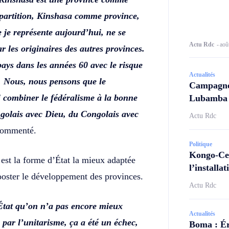
répartition, Kinshasa comme province,
 je représente aujourd’hui, ne se
Actu Rdc
-
aoû
r les originaires des autres provinces.
pays dans les années 60 avec le risque
Actualités
é. Nous, nous pensons que le
Campagne 
i combiner le fédéralisme à la bonne
Lubamba N
ngolais avec Dieu, du Congolais avec
Actu Rdc
 commenté.
Politique
Kongo-Cen
 est la forme d’État la mieux adaptée
l’install
booster le développement des provinces.
Actu Rdc
’État qu’on n’a pas encore mieux
Actualités
par l’unitarisme, ça a été un échec,
Boma : Ér