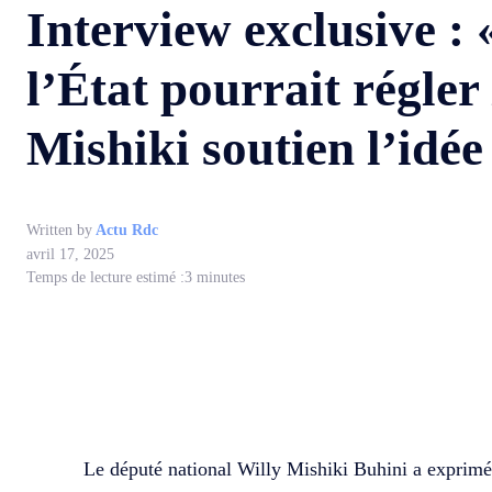
Interview exclusive :
l’État pourrait régler
Mishiki soutien l’idé
Written by
Actu Rdc
avril 17, 2025
Temps de lecture estimé :
3
minutes
WhatsApp
Facebook
Partager
Le député national Willy Mishiki Buhini a exprimé,