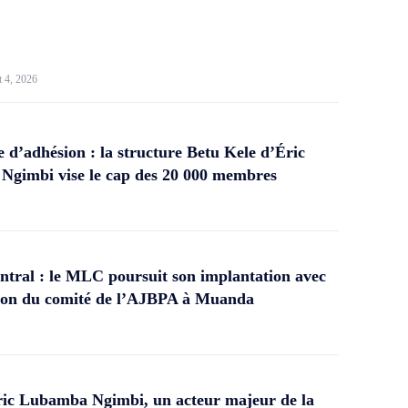
t 4, 2026
d’adhésion : la structure Betu Kele d’Éric
gimbi vise le cap des 20 000 membres
tral : le MLC poursuit son implantation avec
ation du comité de l’AJBPA à Muanda
ic Lubamba Ngimbi, un acteur majeur de la