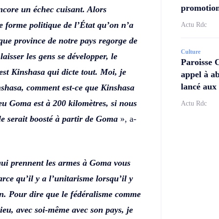
promotion
encore un échec cuisant. Alors
e forme politique de l’État qu’on n’a
Actu Rdc
que province de notre pays regorge de
Culture
 laisser les gens se développer, le
Paroisse 
st Kinshasa qui dicte tout. Moi, je
appel à ab
lancé aux 
Kinshasa, comment est-ce que Kinshasa
eu Goma est à 200 kilomètres, si nous
Actu Rdc
e serait boosté à partir de Goma
», a-
ui prennent les armes à Goma vous
rce qu’il y a l’unitarisme lorsqu’il y
lion. Pour dire que le fédéralisme comme
Dieu, avec soi-même avec son pays, je