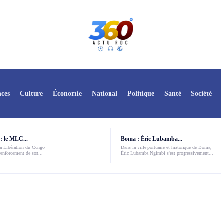
ces
Culture
Économie
National
Politique
Santé
Société
: le MLC...
Boma : Éric Lubamba...
a Libération du Congo
Dans la ville portuaire et historique de Boma,
enforcement de son...
Éric Lubamba Ngimbi s'est progressivement...