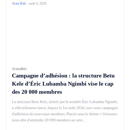
Actu Rdc
-
août 4, 2026
Actualités
Campagne d’adhésion : la structure Betu
Kele d’Éric Lubamba Ngimbi vise le cap
des 20 000 membres
La structure Betu Kele, initiée par le notable Éric Lubamba Ngimbi,
a officiellement lancé, depuis le 1er août 2026, une vaste campagne
d'adhésion de nouveaux membres. Placée sous le thème « Unissons-
nous afin d'atteindre 20 000 membres au sein...