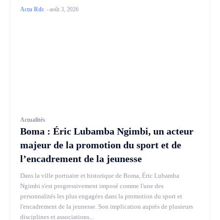
Actu Rdc
-
août 3, 2026
Actualités
Boma : Éric Lubamba Ngimbi, un acteur
majeur de la promotion du sport et de
l’encadrement de la jeunesse
Dans la ville portuaire et historique de Boma, Éric Lubamba
Ngimbi s'est progressivement imposé comme l'une des
personnalités les plus engagées dans la promotion du sport et
l'encadrement de la jeunesse. Son implication auprès de plusieurs
disciplines et associations...