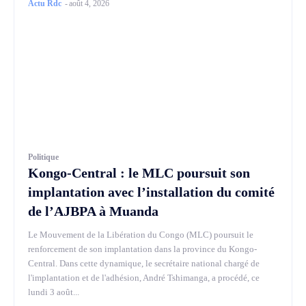
Actu Rdc
-
août 4, 2026
Politique
Kongo-Central : le MLC poursuit son
implantation avec l’installation du comité
de l’AJBPA à Muanda
Le Mouvement de la Libération du Congo (MLC) poursuit le
renforcement de son implantation dans la province du Kongo-
Central. Dans cette dynamique, le secrétaire national chargé de
l'implantation et de l'adhésion, André Tshimanga, a procédé, ce
lundi 3 août...