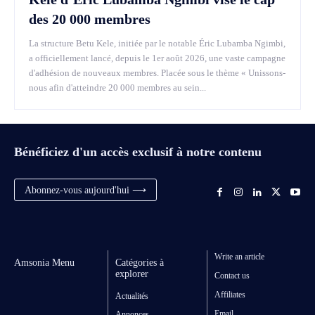
des 20 000 membres
La structure Betu Kele, initiée par le notable Éric Lubamba Ngimbi,
a officiellement lancé, depuis le 1er août 2026, une vaste campagne
d'adhésion de nouveaux membres. Placée sous le thème « Unissons-
nous afin d'atteindre 20 000 membres au sein...
Bénéficiez d'un accès exclusif à notre contenu
Abonnez-vous aujourd'hui ⟶
Write an article
Amsonia Menu
Catégories à
explorer
Contact us
Affiliates
Actualités
Email
Annonces