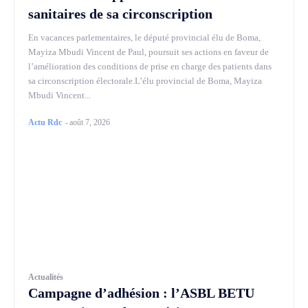
sanitaires de sa circonscription
En vacances parlementaires, le député provincial élu de Boma,
Mayiza Mbudi Vincent de Paul, poursuit ses actions en faveur de
l’amélioration des conditions de prise en charge des patients dans
sa circonscription électorale.L’élu provincial de Boma, Mayiza
Mbudi Vincent...
Actu Rdc
-
août 7, 2026
Actualités
Campagne d’adhésion : l’ASBL BETU