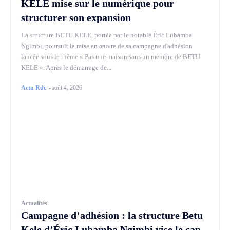
KELE mise sur le numérique pour
structurer son expansion
La structure BETU KELE, portée par le notable Éric Lubamba
Ngimbi, poursuit la mise en œuvre de sa campagne d'adhésion
lancée sous le thème « Pas une maison sans un membre de BETU
KELE ». Après le démarrage de...
Actu Rdc
-
août 4, 2026
Actualités
Campagne d’adhésion : la structure Betu
Kele d’Éric Lubamba Ngimbi vise le cap