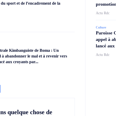
 du sport et de l’encadrement de la
promotion
Actu Rdc
Culture
Paroisse 
appel à ab
lancé aux 
ntrale Kimbanguiste de Boma : Un
Actu Rdc
l à abandonner le mal et à revenir vers
ncé aux croyants par...
ons quelque chose de