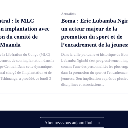
Actualités
tral : le MLC
Boma : Éric Lubamba Ngi
on implantation avec
un acteur majeur de la
ion du comité de
promotion du sport et de
 Muanda
l’encadrement de la jeunes
 la Libération du Congo (MLC)
Dans la ville portuaire et historique de Bom
rcement de son implantation dans la
Lubamba Ngimbi s'est progressivement im
o-Central. Dans cette dynamique,
comme l'une des personnalités les plus eng
onal chargé de l'implantation et de
dans la promotion du sport et l'encadrement
 Tshimanga, a procédé, ce lundi 3
jeunesse. Son implication auprès de plusie
disciplines et associations...
Abonnez-vous aujourd'hui ⟶