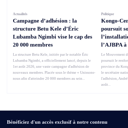
Actualités
Politique
Campagne d’adhésion : la
Kongo-Cen
structure Betu Kele d’Éric
poursuit s
Lubamba Ngimbi vise le cap des
l’installat
20 000 membres
l’AJBPA à
La structure Betu Kele, initiée par le notable Éric
Le Mouvement de
Lubamba Ngimbi, a officiellement lancé, depuis le
poursuit le renfo
1er août 2026, une vaste campagne d'adhésion de
province du Kong
nouveaux membres. Placée sous le thème « Unissons-
le secrétaire nati
nous afin d'atteindre 20 000 membres au sein...
l'adhésion, André
août...
Bénéficiez d'un accès exclusif à notre contenu