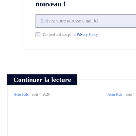
nouveau !
I've read and accept the
Privacy Policy
.
Continuer la lecture
Actu Rdc
-
août 4, 2026
Actu Rdc
-
août 4