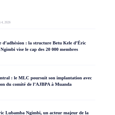
t 4, 2026
d’adhésion : la structure Betu Kele d’Éric
gimbi vise le cap des 20 000 membres
tral : le MLC poursuit son implantation avec
ation du comité de l’AJBPA à Muanda
ic Lubamba Ngimbi, un acteur majeur de la