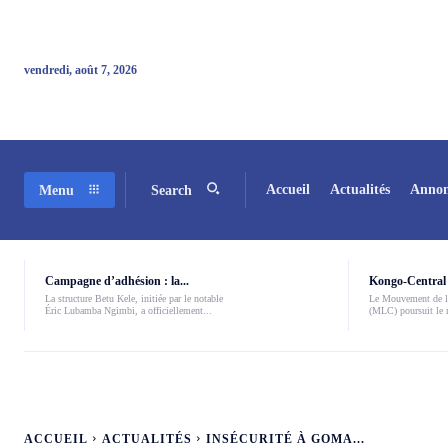
vendredi, août 7, 2026
Accueil
Actualités
Annon
Menu
Search
Campagne d’adhésion : la...
Kongo-Central 
La structure Betu Kele, initiée par le notable
Le Mouvement de l
Éric Lubamba Ngimbi, a officiellement...
(MLC) poursuit le r
ACCUEIL
ACTUALITÉS
INSÉCURITÉ À GOMA...