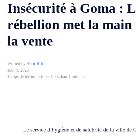
Insécurité à Goma : L
rébellion met la main 
la vente
Written by
Actu Rdc
août 4, 2025
Temps de lecture estimé :
Less than 1
minutes
WhatsApp
Facebook
Partager
Le service d’hygiène et de salubrité de la ville de 