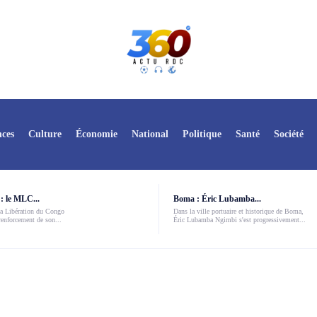
ces
Culture
Économie
National
Politique
Santé
Société
: le MLC...
Boma : Éric Lubamba...
a Libération du Congo
Dans la ville portuaire et historique de Boma,
enforcement de son...
Éric Lubamba Ngimbi s'est progressivement...