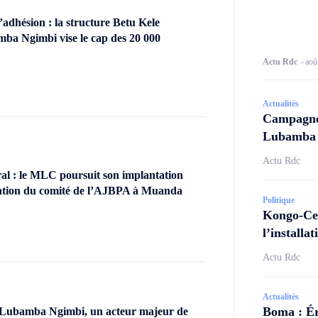
dhésion : la structure Betu Kele
ba Ngimbi vise le cap des 20 000
Actu Rdc
-
aoû
Actualités
Campagne 
Lubamba N
Actu Rdc
l : le MLC poursuit son implantation
llation du comité de l’AJBPA à Muanda
Politique
Kongo-Cen
l’install
Actu Rdc
Actualités
Boma : Ér
 Lubamba Ngimbi, un acteur majeur de