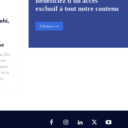
Bénéficiez d'un accès
exclusif à tout notre contenu
mbi,
S'abonner ⟶
se
a, Éric
posé
agées
 de la
urs