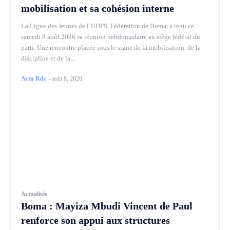
mobilisation et sa cohésion interne
La Ligue des Jeunes de l’UDPS, Fédération de Boma, a tenu ce
samedi 8 août 2026 sa réunion hebdomadaire au siège fédéral du
parti. Une rencontre placée sous le signe de la mobilisation, de la
discipline et de la...
Actu Rdc
-
août 8, 2026
Actualités
Boma : Mayiza Mbudi Vincent de Paul
renforce son appui aux structures