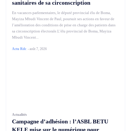
sanitaires de sa circonscription
En vacances parlementaires, le député provincial élu de Boma,
Mayiza Mbudi Vincent de Paul, poursuit ses actions en faveur de
l’amélioration des conditions de prise en charge des patients dans
sa circonscription électorale.L’élu provincial de Boma, Mayiza
Mbudi Vincent...
Actu Rdc
-
août 7, 2026
Actualités
Campagne d’adhésion : l’ASBL BETU
KELE mise sur le numérique pour