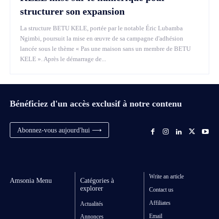
structurer son expansion
La structure BETU KELE, portée par le notable Éric Lubamba
Ngimbi, poursuit la mise en œuvre de sa campagne d'adhésion
lancée sous le thème « Pas une maison sans un membre de BETU
KELE ». Après le démarrage de...
Bénéficiez d'un accès exclusif à notre contenu
Abonnez-vous aujourd'hui ⟶
Write an article
Amsonia Menu
Catégories à
explorer
Contact us
Affiliates
Actualités
Email
Annonces