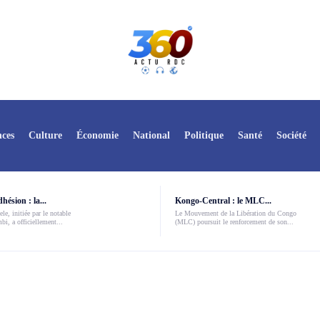
ces
Culture
Économie
National
Politique
Santé
Société
ésion : la...
Kongo-Central : le MLC...
le, initiée par le notable
Le Mouvement de la Libération du Congo
i, a officiellement...
(MLC) poursuit le renforcement de son...