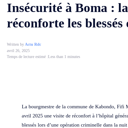
Insécurité à Boma : 
réconforte les blessés
Written by
Actu Rdc
avril 26, 2025
Temps de lecture estimé :
Less than 1
minutes
WhatsApp
Facebook
Partager
La bourgmestre de la commune de Kabondo, Fifi 
avril 2025 une visite de réconfort à l’hôpital géné
blessés lors d’une opération criminelle dans la nui