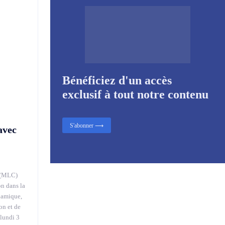
Bénéficiez d'un accès
exclusif à tout notre contenu
S'abonner ⟶
avec
 (MLC)
on dans la
namique,
on et de
 lundi 3