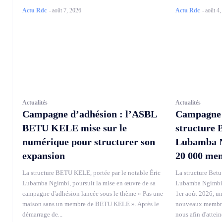
Actu Rdc
-
août 7, 2026
Actu Rdc
-
août 4
Actualités
Actualités
Campagne d’adhésion : l’ASBL
Campagne d
BETU KELE mise sur le
structure 
numérique pour structurer son
Lubamba Ng
expansion
20 000 me
La structure BETU KELE, portée par le notable Éric
La structure Betu 
Lubamba Ngimbi, poursuit la mise en œuvre de sa
Lubamba Ngimbi, 
campagne d'adhésion lancée sous le thème « Pas une
1er août 2026, u
maison sans un membre de BETU KELE ». Après le
nouveaux membres
démarrage de...
nous afin d'attei