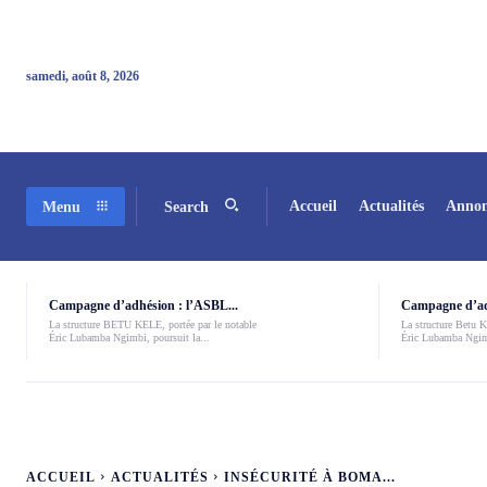
samedi, août 8, 2026
Accueil
Actualités
Annon
Menu
Search
Campagne d’adhésion : l’ASBL...
Campagne d’adh
La structure BETU KELE, portée par le notable
La structure Betu Ke
Éric Lubamba Ngimbi, poursuit la...
Éric Lubamba Ngimb
ACCUEIL
ACTUALITÉS
INSÉCURITÉ À BOMA...