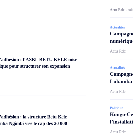
Actu Rdc
-
aoû
Actualités
Campagne
numérique
Actu Rdc
’adhésion : l’ASBL BETU KELE mise
ique pour structurer son expansion
Actualités
Campagne 
Lubamba N
Actu Rdc
Politique
Kongo-Cen
dhésion : la structure Betu Kele
l’install
ba Ngimbi vise le cap des 20 000
Actu Rdc