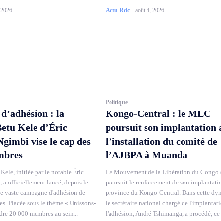
, 2026
Actu Rdc
-
août 4, 2026
Politique
’adhésion : la
Kongo-Central : le MLC
Betu Kele d’Éric
poursuit son implantation 
imbi vise le cap des
l’installation du comité de
mbres
l’AJBPA à Muanda
Kele, initiée par le notable Éric
Le Mouvement de la Libération du Congo
a officiellement lancé, depuis le
poursuit le renforcement de son implantati
ne vaste campagne d'adhésion de
province du Kongo-Central. Dans cette dy
. Placée sous le thème « Unissons-
le secrétaire national chargé de l'implantati
ndre 20 000 membres au sein...
l'adhésion, André Tshimanga, a procédé, ce