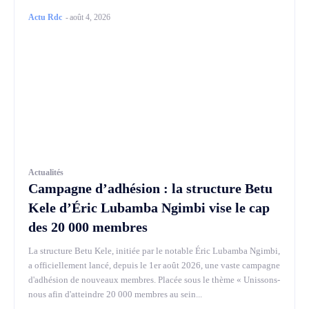
Actu Rdc
-
août 4, 2026
Actualités
Campagne d’adhésion : la structure Betu
Kele d’Éric Lubamba Ngimbi vise le cap
des 20 000 membres
La structure Betu Kele, initiée par le notable Éric Lubamba Ngimbi,
a officiellement lancé, depuis le 1er août 2026, une vaste campagne
d'adhésion de nouveaux membres. Placée sous le thème « Unissons-
nous afin d'atteindre 20 000 membres au sein...