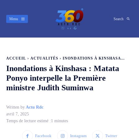
Menu
Search
ACCUEIL
ACTUALITÉS
INONDATIONS À KINSHASA...
Inondations à Kinshasa : Matata
Ponyo interpelle la Première
ministre Judith Suminwa
Written by
Actu Rdc
avril 7, 2025
Temps de lecture estimé :
1
minutes
Facebook
Instagram
Twitter