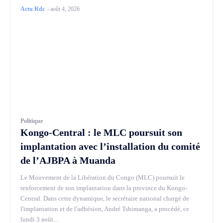
Actu Rdc
-
août 4, 2026
Politique
Kongo-Central : le MLC poursuit son
implantation avec l’installation du comité
de l’AJBPA à Muanda
Le Mouvement de la Libération du Congo (MLC) poursuit le
renforcement de son implantation dans la province du Kongo-
Central. Dans cette dynamique, le secrétaire national chargé de
l'implantation et de l'adhésion, André Tshimanga, a procédé, ce
lundi 3 août...