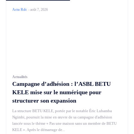
Actu Rdc
-
août 7, 2026
Actualités
Campagne d’adhésion : l’ASBL BETU
KELE mise sur le numérique pour
structurer son expansion
La structure BETU KELE, portée par le notable Éric Lubamba
Ngimbi, poursuit la mise en œuvre de sa campagne d'adhésion
lancée sous le thème « Pas une maison sans un membre de BETU
KELE ». Après le démarrage de...