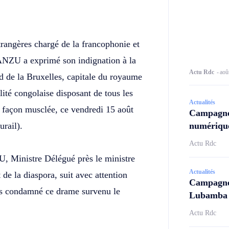
Twitter
Telegram
étrangères chargé de la francophonie et
NZU a exprimé son indignation à la
Actu Rdc
-
aoû
ord de la Bruxelles, capitale du royaume
ité congolaise disposant de tous les
Actualités
e façon musclée, ce vendredi 15 août
Campagne
urail).
numérique
Actu Rdc
, Ministre Délégué près le ministre
Actualités
 de la diaspora, suit avec attention
Campagne 
is condamné ce drame survenu le
Lubamba N
Actu Rdc