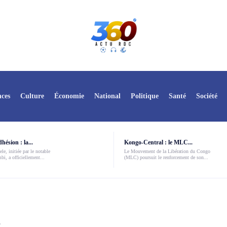
ces
Culture
Économie
National
Politique
Santé
Société
ésion : la...
Kongo-Central : le MLC...
le, initiée par le notable
Le Mouvement de la Libération du Congo
i, a officiellement...
(MLC) poursuit le renforcement de son...
.