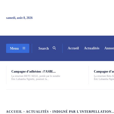
samedi, août 8, 2026
Accueil
Actualités
Annon
Menu
Search
Campagne d’adhésion : l’ASBL...
Campagne d’adh
La structure BETU KELE, portée par le notable
La structure Betu Ke
Éric Lubamba Ngimbi, poursuit la...
Éric Lubamba Ngimb
ACCUEIL
ACTUALITÉS
INDIGNÉ PAR L'INTERPELLATION..