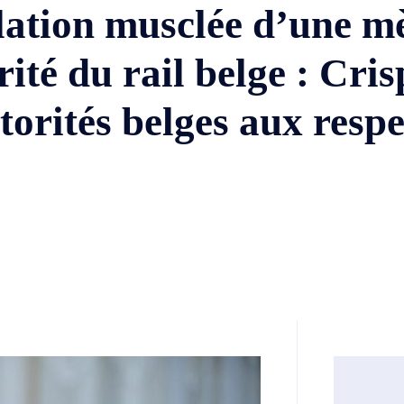
llation musclée d’une m
urité du rail belge : C
rités belges aux respec