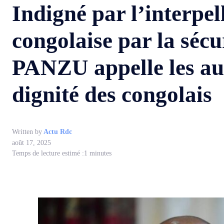
Indigné par l’interpe
congolaise par la séc
PANZU appelle les auto
dignité des congolais
Written by
Actu Rdc
août 17, 2025
Temps de lecture estimé :
1
minutes