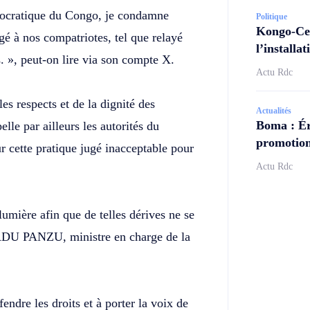
ocratique du Congo, je condamne
Politique
Kongo-Cen
gé à nos compatriotes, tel que relayé
l’install
. », peut-on lire via son compte X.
Actu Rdc
 respects et de la dignité des
Actualités
Boma : Ér
lle par ailleurs les autorités du
promotion
r cette pratique jugé inacceptable pour
Actu Rdc
 lumière afin que de telles dérives ne se
BADU PANZU, ministre en charge de la
endre les droits et à porter la voix de