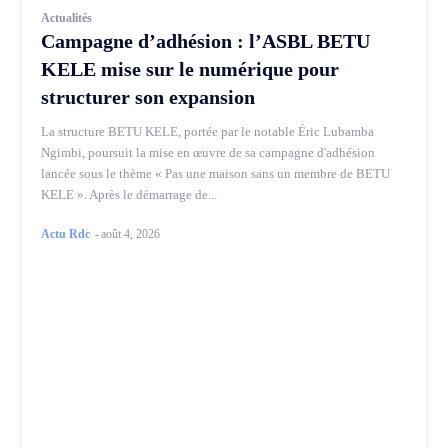
Actualités
Campagne d’adhésion : l’ASBL BETU
KELE mise sur le numérique pour
structurer son expansion
La structure BETU KELE, portée par le notable Éric Lubamba
Ngimbi, poursuit la mise en œuvre de sa campagne d'adhésion
lancée sous le thème « Pas une maison sans un membre de BETU
KELE ». Après le démarrage de...
Actu Rdc
-
août 4, 2026