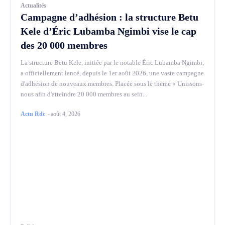
Actualités
Campagne d’adhésion : la structure Betu
Kele d’Éric Lubamba Ngimbi vise le cap
des 20 000 membres
La structure Betu Kele, initiée par le notable Éric Lubamba Ngimbi,
a officiellement lancé, depuis le 1er août 2026, une vaste campagne
d'adhésion de nouveaux membres. Placée sous le thème « Unissons-
nous afin d'atteindre 20 000 membres au sein...
Actu Rdc
-
août 4, 2026