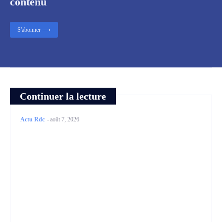
contenu
S'abonner ⟶
Continuer la lecture
Actu Rdc
-
août 7, 2026