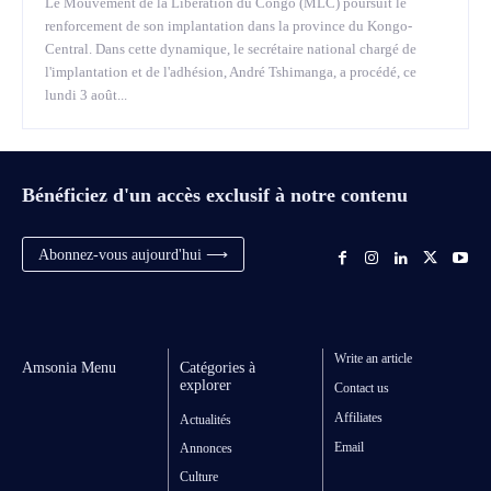
Le Mouvement de la Libération du Congo (MLC) poursuit le
renforcement de son implantation dans la province du Kongo-
Central. Dans cette dynamique, le secrétaire national chargé de
l'implantation et de l'adhésion, André Tshimanga, a procédé, ce
lundi 3 août...
Bénéficiez d'un accès exclusif à notre contenu
Abonnez-vous aujourd'hui ⟶
Write an article
Amsonia Menu
Catégories à
explorer
Contact us
Affiliates
Actualités
Email
Annonces
Culture