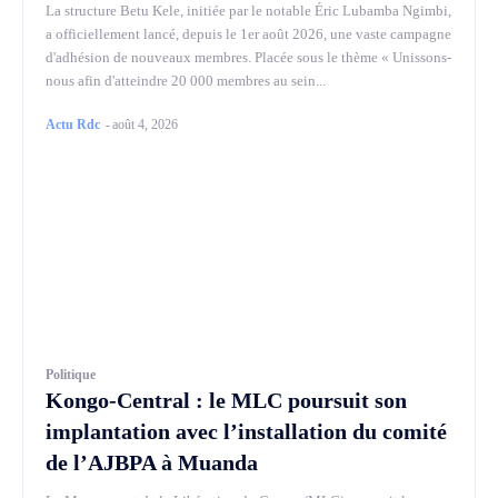
La structure Betu Kele, initiée par le notable Éric Lubamba Ngimbi,
a officiellement lancé, depuis le 1er août 2026, une vaste campagne
d'adhésion de nouveaux membres. Placée sous le thème « Unissons-
nous afin d'atteindre 20 000 membres au sein...
Actu Rdc
-
août 4, 2026
Politique
Kongo-Central : le MLC poursuit son
implantation avec l’installation du comité
de l’AJBPA à Muanda