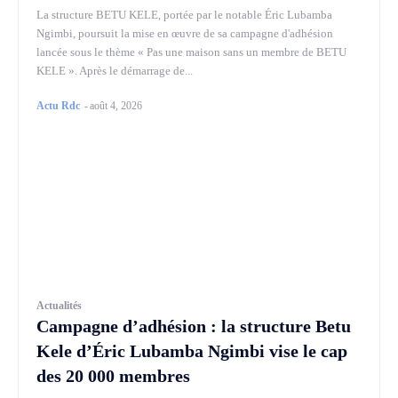
La structure BETU KELE, portée par le notable Éric Lubamba
Ngimbi, poursuit la mise en œuvre de sa campagne d'adhésion
lancée sous le thème « Pas une maison sans un membre de BETU
KELE ». Après le démarrage de...
Actu Rdc
-
août 4, 2026
Actualités
Campagne d’adhésion : la structure Betu
Kele d’Éric Lubamba Ngimbi vise le cap
des 20 000 membres