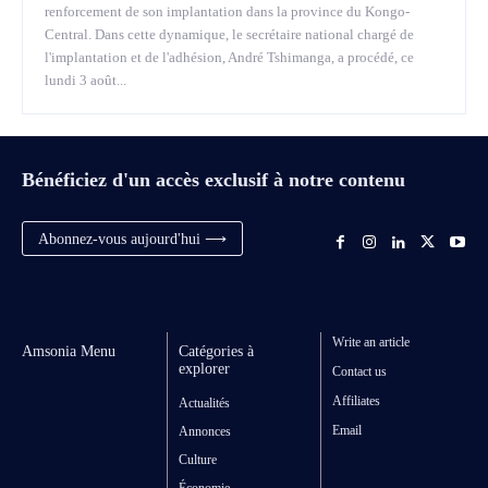
renforcement de son implantation dans la province du Kongo-
Central. Dans cette dynamique, le secrétaire national chargé de
l'implantation et de l'adhésion, André Tshimanga, a procédé, ce
lundi 3 août...
Bénéficiez d'un accès exclusif à notre contenu
Abonnez-vous aujourd'hui ⟶
Write an article
Amsonia Menu
Catégories à
explorer
Contact us
Affiliates
Actualités
Email
Annonces
Culture