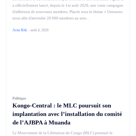
a officiellement lancé, depuis le 1er août 2026, une vaste campagne
d'adhésion de nouveaux membres. Placée sous le thème « Unissons-
nous afin d'atteindre 20 000 membres au sein...
Actu Rdc
-
août 4, 2026
Politique
Kongo-Central : le MLC poursuit son
implantation avec l’installation du comité
de l’AJBPA à Muanda
Le Mouvement de la Libération du Congo (MLC) poursuit le