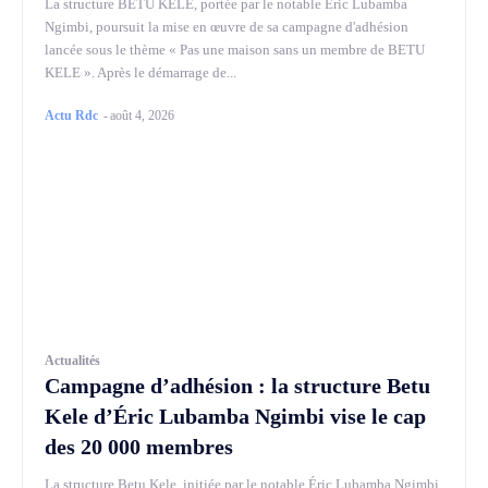
La structure BETU KELE, portée par le notable Éric Lubamba
Ngimbi, poursuit la mise en œuvre de sa campagne d'adhésion
lancée sous le thème « Pas une maison sans un membre de BETU
KELE ». Après le démarrage de...
Actu Rdc
-
août 4, 2026
Actualités
Campagne d’adhésion : la structure Betu
Kele d’Éric Lubamba Ngimbi vise le cap
des 20 000 membres
La structure Betu Kele, initiée par le notable Éric Lubamba Ngimbi,