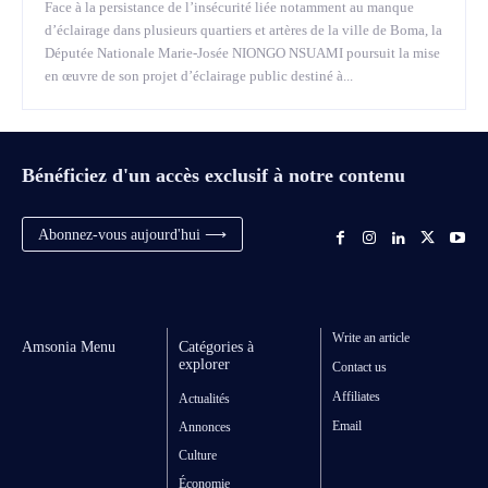
Face à la persistance de l’insécurité liée notamment au manque
d’éclairage dans plusieurs quartiers et artères de la ville de Boma, la
Députée Nationale Marie-Josée NIONGO NSUAMI poursuit la mise
en œuvre de son projet d’éclairage public destiné à...
Bénéficiez d'un accès exclusif à notre contenu
Abonnez-vous aujourd'hui ⟶
Write an article
Amsonia Menu
Catégories à
explorer
Contact us
Affiliates
Actualités
Email
Annonces
Culture
Économie