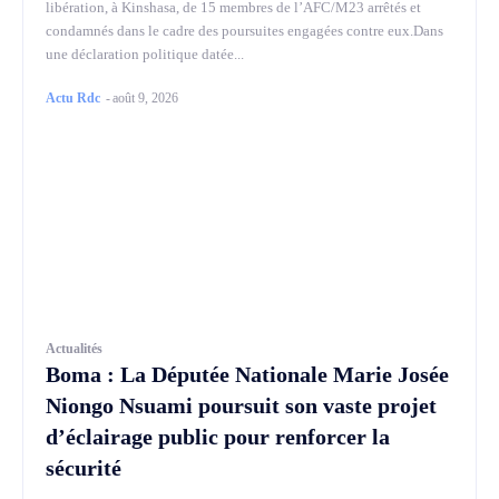
libération, à Kinshasa, de 15 membres de l’AFC/M23 arrêtés et
condamnés dans le cadre des poursuites engagées contre eux.Dans
une déclaration politique datée...
Actu Rdc
-
août 9, 2026
Actualités
Boma : La Députée Nationale Marie Josée
Niongo Nsuami poursuit son vaste projet
d’éclairage public pour renforcer la
sécurité