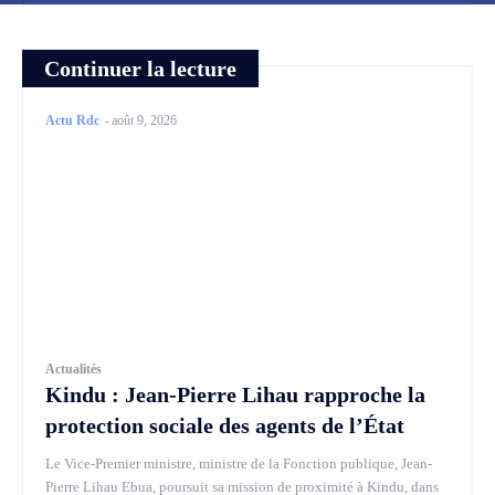
Continuer la lecture
Actu Rdc
-
août 9, 2026
Actualités
Kindu : Jean-Pierre Lihau rapproche la
protection sociale des agents de l’État
Le Vice-Premier ministre, ministre de la Fonction publique, Jean-
Pierre Lihau Ebua, poursuit sa mission de proximité à Kindu, dans