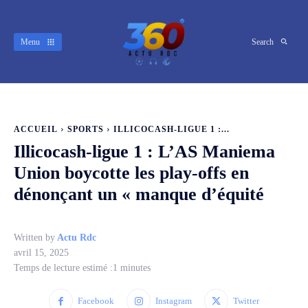
Menu
Search
ACCUEIL
SPORTS
ILLICOCASH-LIGUE 1 :...
Illicocash-ligue 1 : L’AS Maniema
Union boycotte les play-offs en
dénonçant un « manque d’équité
Written by
Actu Rdc
avril 15, 2025
Temps de lecture estimé :
1
minutes
Facebook
Instagram
Twitter