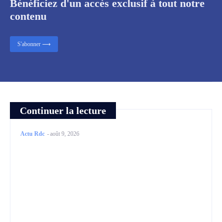
Bénéficiez d'un accès exclusif à tout notre
contenu
S'abonner ⟶
Continuer la lecture
Actu Rdc
-
août 9, 2026