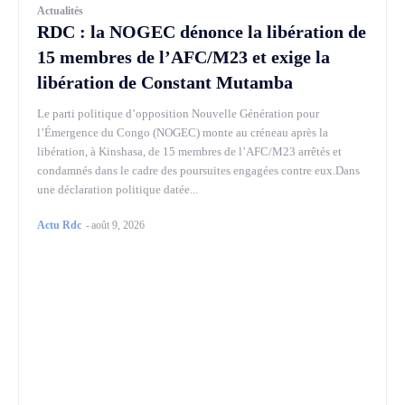
Actualités
RDC : la NOGEC dénonce la libération de
15 membres de l’AFC/M23 et exige la
libération de Constant Mutamba
Le parti politique d’opposition Nouvelle Génération pour
l’Émergence du Congo (NOGEC) monte au créneau après la
libération, à Kinshasa, de 15 membres de l’AFC/M23 arrêtés et
condamnés dans le cadre des poursuites engagées contre eux.Dans
une déclaration politique datée...
Actu Rdc
-
août 9, 2026