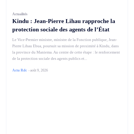
Actualités
Kindu : Jean-Pierre Lihau rapproche la
protection sociale des agents de l’État
Le Vice-Premier ministre, ministre de la Fonction publique, Jean-
Pierre Lihau Ebua, poursuit sa mission de proximité à Kindu, dans
la province du Maniema. Au centre de cette étape : le renforcement
de la protection sociale des agents publics et...
Actu Rdc
-
août 9, 2026