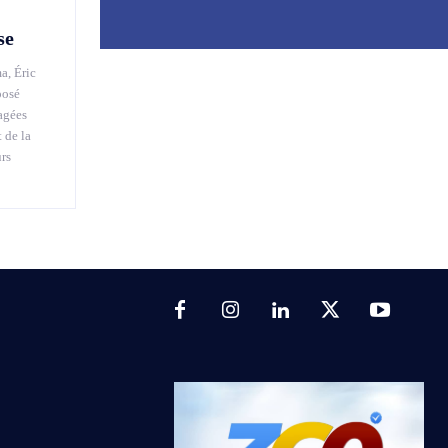
se
a, Éric
posé
agées
 de la
urs