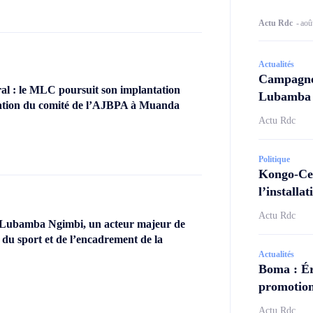
Actu Rdc
-
aoû
Actualités
Campagne 
l : le MLC poursuit son implantation
Lubamba N
llation du comité de l’AJBPA à Muanda
Actu Rdc
Politique
Kongo-Cen
l’install
Actu Rdc
 Lubamba Ngimbi, un acteur majeur de
 du sport et de l’encadrement de la
Actualités
Boma : Ér
promotion
Actu Rdc