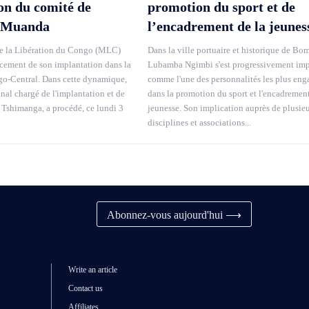
ion du comité de
promotion du sport et de
 Muanda
l’encadrement de la jeunes
 la Libération du Congo (MLC)
Dans la ville portuaire et historique de Bom
rcement de son implantation dans la
Lubamba Ngimbi s'est progressivement im
o-Central. Dans cette dynamique,
comme l'une des personnalités les plus eng
onal chargé de l'implantation et de
dans la promotion du sport et l'encadrement
 Tshimanga, a procédé, ce lundi 3
jeunesse. Son implication auprès de plusie
disciplines et associations...
Abonnez-vous aujourd'hui ⟶
Write an article
Contact us
Affiliates