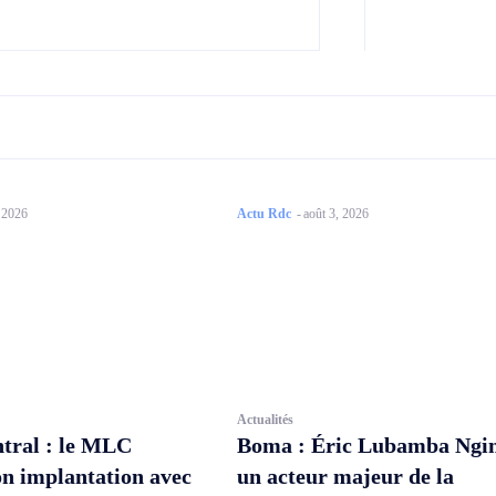
, 2026
Actu Rdc
-
août 3, 2026
Actualités
tral : le MLC
Boma : Éric Lubamba Ngi
on implantation avec
un acteur majeur de la