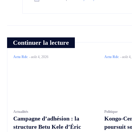
Continuer la lecture
Actu Rdc
-
août 4, 2026
Actu Rdc
-
août 4
Actualités
Politique
Campagne d’adhésion : la
Kongo-Cen
structure Betu Kele d’Éric
poursuit s