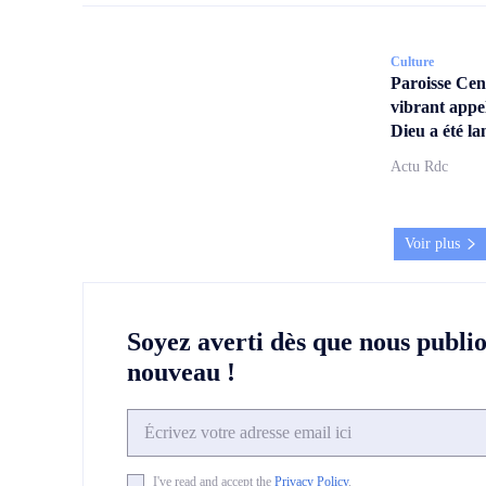
Culture
Paroisse Ce
vibrant appe
Dieu a été la
Actu Rdc
Voir plus
Soyez averti dès que nous publi
nouveau !
I've read and accept the
Privacy Policy
.