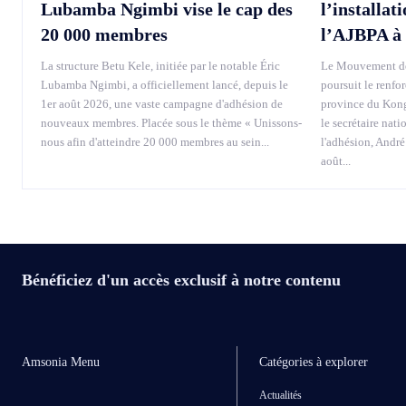
Lubamba Ngimbi vise le cap des
l’installat
20 000 membres
l’AJBPA à
La structure Betu Kele, initiée par le notable Éric
Le Mouvement de
Lubamba Ngimbi, a officiellement lancé, depuis le
poursuit le renfo
1er août 2026, une vaste campagne d'adhésion de
province du Kong
nouveaux membres. Placée sous le thème « Unissons-
le secrétaire nati
nous afin d'atteindre 20 000 membres au sein...
l'adhésion, André
août...
Bénéficiez d'un accès exclusif à notre contenu
Amsonia Menu
Catégories à explorer
Actualités