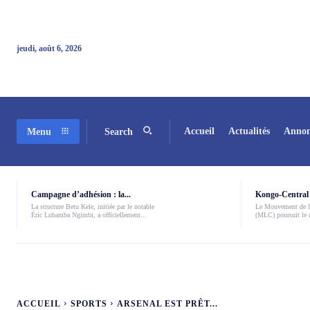
jeudi, août 6, 2026
Accueil
Actualités
Annon
Menu
Search
Campagne d’adhésion : la...
Kongo-Central 
La structure Betu Kele, initiée par le notable
Le Mouvement de l
Éric Lubamba Ngimbi, a officiellement...
(MLC) poursuit le r
ACCUEIL
SPORTS
ARSENAL EST PRÊT...