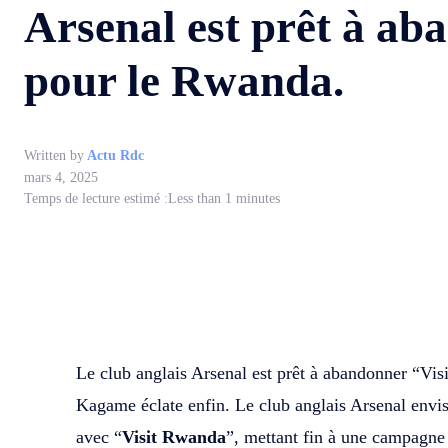
Arsenal est prêt à a
pour le Rwanda.
Written by
Actu Rdc
mars 4, 2025
Temps de lecture estimé :
Less than 1
minutes
WhatsApp
Facebook
Partager
Le club anglais Arsenal est prêt à abandonner “Vis
Kagame éclate enfin. Le club anglais Arsenal envis
avec “
Visit Rwanda
”, mettant fin à une campagne