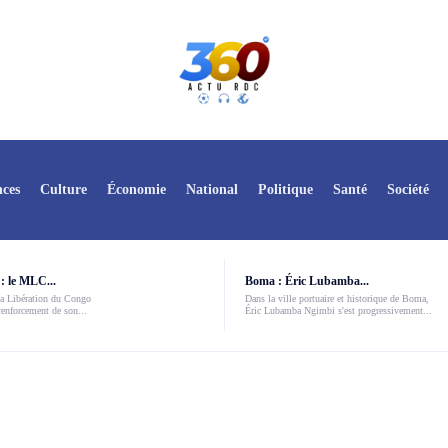
ces
Culture
Économie
National
Politique
Santé
Société
: le MLC...
Boma : Éric Lubamba...
a Libération du Congo
Dans la ville portuaire et historique de Boma,
enforcement de son...
Éric Lubamba Ngimbi s'est progressivement...