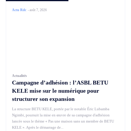
Actu Rdc
-
août 7, 2026
Actualités
Campagne d’adhésion : l’ASBL BETU
KELE mise sur le numérique pour
structurer son expansion
La structure BETU KELE, portée par le notable Éric Lubamba
Ngimbi, poursuit la mise en œuvre de sa campagne d'adhésion
lancée sous le thème « Pas une maison sans un membre de BETU
KELE ». Après le démarrage de...