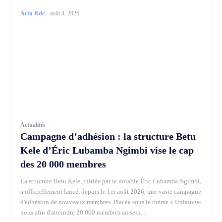
Actu Rdc
-
août 4, 2026
Actualités
Campagne d’adhésion : la structure Betu
Kele d’Éric Lubamba Ngimbi vise le cap
des 20 000 membres
La structure Betu Kele, initiée par le notable Éric Lubamba Ngimbi,
a officiellement lancé, depuis le 1er août 2026, une vaste campagne
d'adhésion de nouveaux membres. Placée sous le thème « Unissons-
nous afin d'atteindre 20 000 membres au sein...