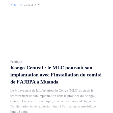
Actu Rdc
-
août 4, 2026
Politique
Kongo-Central : le MLC poursuit son
implantation avec l’installation du comité
de l’AJBPA à Muanda
Le Mouvement de la Libération du Congo (MLC) poursuit le
renforcement de son implantation dans la province du Kongo-
Central. Dans cette dynamique, le secrétaire national chargé de
l'implantation et de l'adhésion, André Tshimanga, a procédé, ce
lundi 3 août...