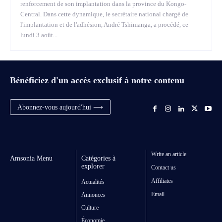
renforcement de son implantation dans la province du Kongo-
Central. Dans cette dynamique, le secrétaire national chargé de
l'implantation et de l'adhésion, André Tshimanga, a procédé, ce
lundi 3 août...
Bénéficiez d'un accès exclusif à notre contenu
Abonnez-vous aujourd'hui ⟶
Write an article
Amsonia Menu
Catégories à
explorer
Contact us
Affiliates
Actualités
Email
Annonces
Culture
Économie