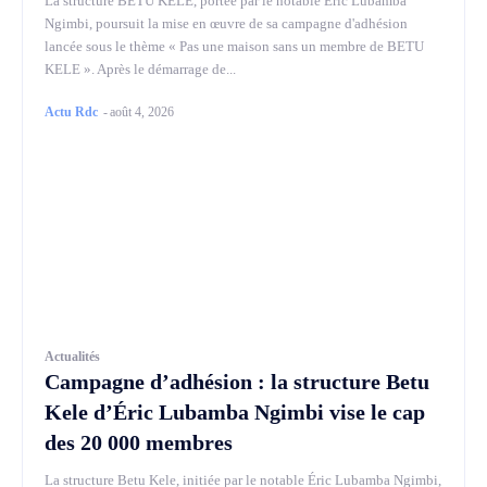
La structure BETU KELE, portée par le notable Éric Lubamba
Ngimbi, poursuit la mise en œuvre de sa campagne d'adhésion
lancée sous le thème « Pas une maison sans un membre de BETU
KELE ». Après le démarrage de...
Actu Rdc
-
août 4, 2026
Actualités
Campagne d’adhésion : la structure Betu
Kele d’Éric Lubamba Ngimbi vise le cap
des 20 000 membres
La structure Betu Kele, initiée par le notable Éric Lubamba Ngimbi,