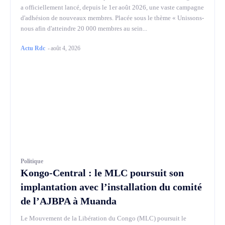
a officiellement lancé, depuis le 1er août 2026, une vaste campagne
d'adhésion de nouveaux membres. Placée sous le thème « Unissons-
nous afin d'atteindre 20 000 membres au sein...
Actu Rdc
-
août 4, 2026
Politique
Kongo-Central : le MLC poursuit son
implantation avec l’installation du comité
de l’AJBPA à Muanda
Le Mouvement de la Libération du Congo (MLC) poursuit le