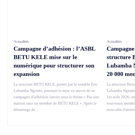
Actualités
Actualités
Campagne d’adhésion : l’ASBL
Campagne d
BETU KELE mise sur le
structure 
numérique pour structurer son
Lubamba Ng
expansion
20 000 me
La structure BETU KELE, portée par le notable Éric
La structure Betu 
Lubamba Ngimbi, poursuit la mise en œuvre de sa
Lubamba Ngimbi, 
campagne d'adhésion lancée sous le thème « Pas une
1er août 2026, u
maison sans un membre de BETU KELE ». Après le
nouveaux membres
démarrage de...
nous afin d'attei