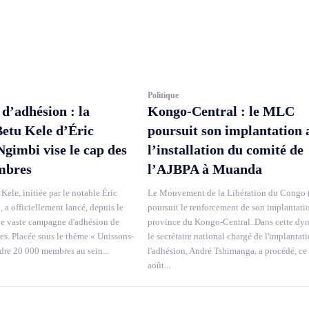
Politique
’adhésion : la
Kongo-Central : le MLC
Betu Kele d’Éric
poursuit son implantation 
imbi vise le cap des
l’installation du comité de
mbres
l’AJBPA à Muanda
Kele, initiée par le notable Éric
Le Mouvement de la Libération du Congo
a officiellement lancé, depuis le
poursuit le renforcement de son implantati
ne vaste campagne d'adhésion de
province du Kongo-Central. Dans cette dy
. Placée sous le thème « Unissons-
le secrétaire national chargé de l'implantati
ndre 20 000 membres au sein...
l'adhésion, André Tshimanga, a procédé, ce
août...