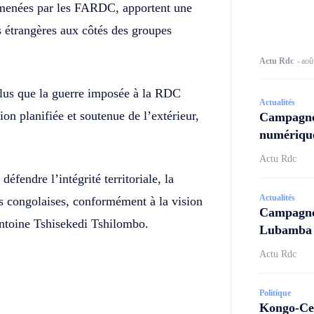
s menées par les FARDC, apportent une
es étrangères aux côtés des groupes
Actu Rdc
-
aoû
plus que la guerre imposée à la RDC
Actualités
ion planifiée et soutenue de l’extérieur,
Campagne
numérique
Actu Rdc
fendre l’intégrité territoriale, la
Actualités
ns congolaises, conformément à la vision
Campagne 
toine Tshisekedi Tshilombo.
Lubamba N
Actu Rdc
Politique
Kongo-Cen