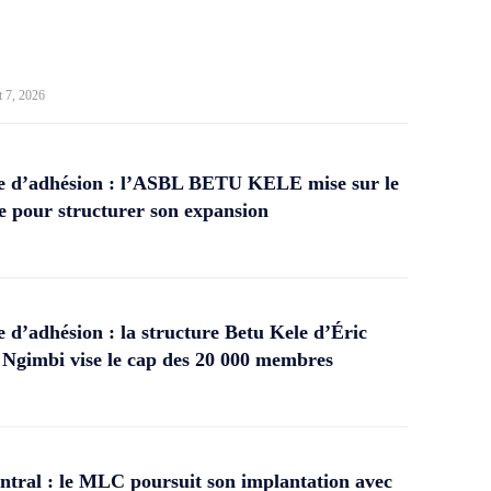
t 7, 2026
 d’adhésion : l’ASBL BETU KELE mise sur le
 pour structurer son expansion
d’adhésion : la structure Betu Kele d’Éric
gimbi vise le cap des 20 000 membres
tral : le MLC poursuit son implantation avec