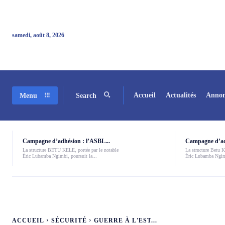
samedi, août 8, 2026
Accueil
Actualités
Annon
Menu
Search
Campagne d’adhésion : l’ASBL...
Campagne d’adh
La structure BETU KELE, portée par le notable
La structure Betu Ke
Éric Lubamba Ngimbi, poursuit la...
Éric Lubamba Ngimb
ACCUEIL
SÉCURITÉ
GUERRE À L'EST...