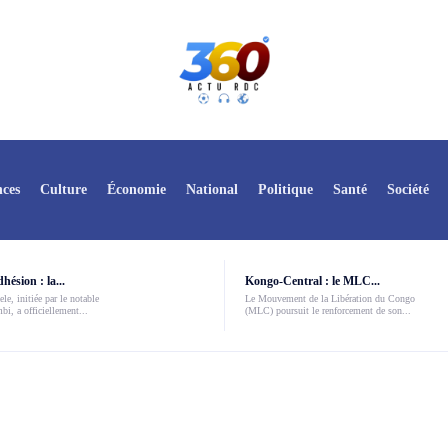
ces
Culture
Économie
National
Politique
Santé
Société
ésion : la...
Kongo-Central : le MLC...
le, initiée par le notable
Le Mouvement de la Libération du Congo
i, a officiellement...
(MLC) poursuit le renforcement de son...