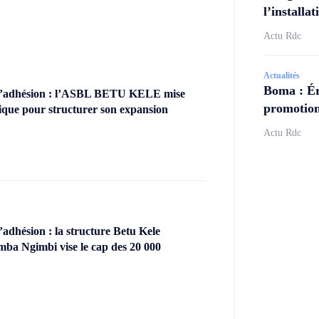
l’install
Actu Rdc
Actualités
Boma : Ér
’adhésion : l’ASBL BETU KELE mise
promotion
ique pour structurer son expansion
Actu Rdc
dhésion : la structure Betu Kele
ba Ngimbi vise le cap des 20 000