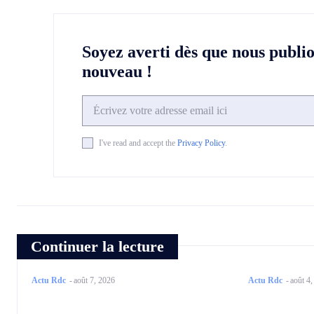
Soyez averti dès que nous publi
nouveau !
I've read and accept the
Privacy Policy
.
Continuer la lecture
Actu Rdc
-
août 7, 2026
Actu Rdc
-
août 4