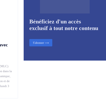
Bénéficiez d'un accès
exclusif à tout notre contenu
S'abonner ⟶
avec
 (MLC)
on dans la
namique,
on et de
 lundi 3