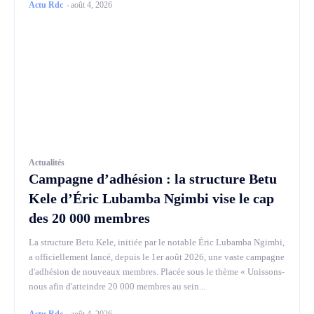
Actu Rdc
-
août 4, 2026
Actualités
Campagne d’adhésion : la structure Betu
Kele d’Éric Lubamba Ngimbi vise le cap
des 20 000 membres
La structure Betu Kele, initiée par le notable Éric Lubamba Ngimbi,
a officiellement lancé, depuis le 1er août 2026, une vaste campagne
d'adhésion de nouveaux membres. Placée sous le thème « Unissons-
nous afin d'atteindre 20 000 membres au sein...
Actu Rdc
-
août 4, 2026