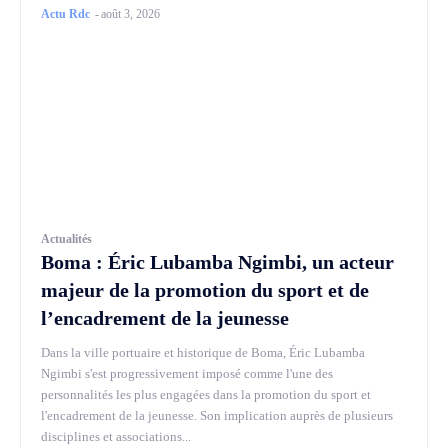
Actu Rdc
-
août 3, 2026
Actualités
Boma : Éric Lubamba Ngimbi, un acteur
majeur de la promotion du sport et de
l’encadrement de la jeunesse
Dans la ville portuaire et historique de Boma, Éric Lubamba
Ngimbi s'est progressivement imposé comme l'une des
personnalités les plus engagées dans la promotion du sport et
l'encadrement de la jeunesse. Son implication auprès de plusieurs
disciplines et associations...