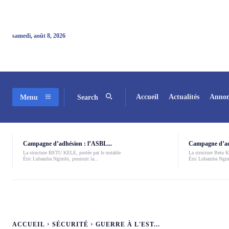
samedi, août 8, 2026
Accueil
Actualités
Annon
Menu
Search
Campagne d’adhésion : l’ASBL...
Campagne d’adh
La structure BETU KELE, portée par le notable
La structure Betu Ke
Éric Lubamba Ngimbi, poursuit la...
Éric Lubamba Ngimb
ACCUEIL
SÉCURITÉ
GUERRE À L'EST...