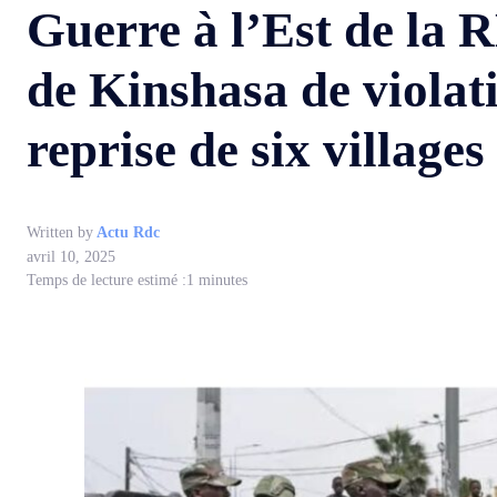
Guerre à l’Est de la
de Kinshasa de violati
reprise de six village
Written by
Actu Rdc
avril 10, 2025
Temps de lecture estimé :
1
minutes