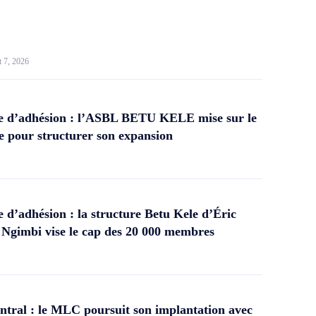
t 7, 2026
 d’adhésion : l’ASBL BETU KELE mise sur le
 pour structurer son expansion
d’adhésion : la structure Betu Kele d’Éric
gimbi vise le cap des 20 000 membres
tral : le MLC poursuit son implantation avec