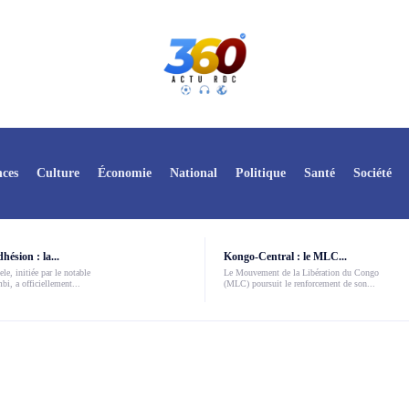
ces
Culture
Économie
National
Politique
Santé
Société
ésion : la...
Kongo-Central : le MLC...
le, initiée par le notable
Le Mouvement de la Libération du Congo
i, a officiellement...
(MLC) poursuit le renforcement de son...