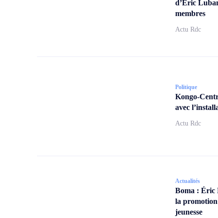
d’Éric Lubam
membres
Actu Rdc
Politique
Kongo-Centra
avec l’insta
Actu Rdc
Actualités
Boma : Éric
la promotion
jeunesse