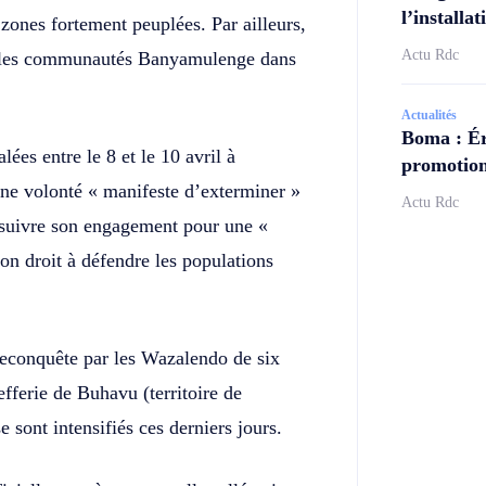
l’install
ones fortement peuplées. Par ailleurs,
Actu Rdc
re les communautés Banyamulenge dans
Actualités
Boma : Ér
ées entre le 8 et le 10 avril à
promotion
e volonté « manifeste d’exterminer »
Actu Rdc
suivre son engagement pour une «
son droit à défendre les populations
econquête par les Wazalendo de six
ferie de Buhavu (territoire de
 sont intensifiés ces derniers jours.