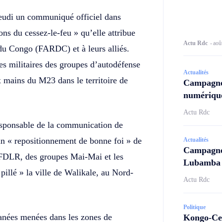
eudi un communiqué officiel dans
ons du cessez-le-feu » qu’elle attribue
Actu Rdc
-
aoû
du Congo (FARDC) et à leurs alliés.
es militaires des groupes d’autodéfense
Actualités
x mains du M23 dans le territoire de
Campagne
numérique
Actu Rdc
sponsable de la communication de
un « repositionnement de bonne foi » de
Actualités
Campagne 
es FDLR, des groupes Mai-Mai et les
Lubamba N
pillé » la ville de Walikale, au Nord-
Actu Rdc
Politique
anées menées dans les zones de
Kongo-Cen