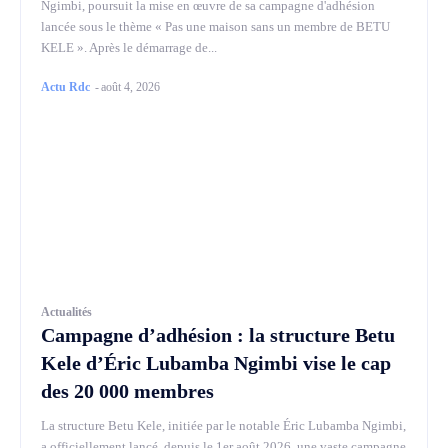
Ngimbi, poursuit la mise en œuvre de sa campagne d'adhésion
lancée sous le thème « Pas une maison sans un membre de BETU
KELE ». Après le démarrage de...
Actu Rdc
-
août 4, 2026
Actualités
Campagne d’adhésion : la structure Betu
Kele d’Éric Lubamba Ngimbi vise le cap
des 20 000 membres
La structure Betu Kele, initiée par le notable Éric Lubamba Ngimbi,
a officiellement lancé, depuis le 1er août 2026, une vaste campagne