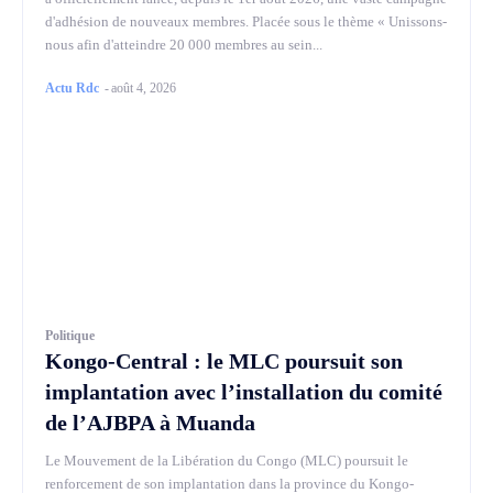
d'adhésion de nouveaux membres. Placée sous le thème « Unissons-
nous afin d'atteindre 20 000 membres au sein...
Actu Rdc
-
août 4, 2026
Politique
Kongo-Central : le MLC poursuit son
implantation avec l’installation du comité
de l’AJBPA à Muanda
Le Mouvement de la Libération du Congo (MLC) poursuit le
renforcement de son implantation dans la province du Kongo-