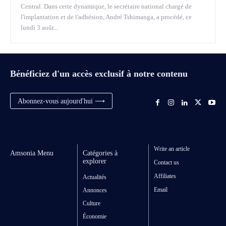
Central. Dans cette dynamique, le secrétaire national chargé de
l'implantation et de l'adhésion, André Tshimanga, a procédé, ce
lundi 3 août...
Bénéficiez d'un accès exclusif à notre contenu
Abonnez-vous aujourd'hui ⟶
Write an article
Amsonia Menu
Catégories à
explorer
Contact us
Affiliates
Actualités
Email
Annonces
Culture
Économie