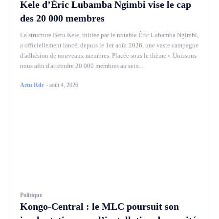
Kele d’Éric Lubamba Ngimbi vise le cap
des 20 000 membres
La structure Betu Kele, initiée par le notable Éric Lubamba Ngimbi,
a officiellement lancé, depuis le 1er août 2026, une vaste campagne
d'adhésion de nouveaux membres. Placée sous le thème « Unissons-
nous afin d'atteindre 20 000 membres au sein...
Actu Rdc
-
août 4, 2026
Politique
Kongo-Central : le MLC poursuit son