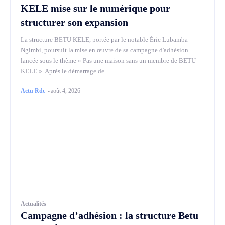
KELE mise sur le numérique pour
structurer son expansion
La structure BETU KELE, portée par le notable Éric Lubamba
Ngimbi, poursuit la mise en œuvre de sa campagne d'adhésion
lancée sous le thème « Pas une maison sans un membre de BETU
KELE ». Après le démarrage de...
Actu Rdc
-
août 4, 2026
Actualités
Campagne d’adhésion : la structure Betu