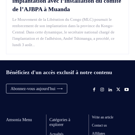
implantation avec l’installation du comité
de l’AJBPA à Muanda
Le Mouvement de la Libération du Congo (MLC) poursuit le
renforcement de son implantation dans la province du Kongo-
Central. Dans cette dynamique, le secrétaire national chargé de
l'implantation et de l'adhésion, André Tshimanga, a procédé, ce
lundi 3 août...
Bénéficiez d'un accès exclusif à notre contenu
Abonnez-vous aujourd'hui ⟶
Write an article
Amsonia Menu
Catégories à
explorer
Contact us
Affiliates
Actualités