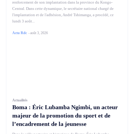
renforcement de son implantation dans la province du Kongo-
Central. Dans cette dynamique, le secrétaire national chargé de
l'implantation et de l'adhésion, André Tshimanga, a procédé, ce
lundi 3 août...
Actu Rdc
-
août 3, 2026
Actualités
Boma : Éric Lubamba Ngimbi, un acteur
majeur de la promotion du sport et de
l’encadrement de la jeunesse