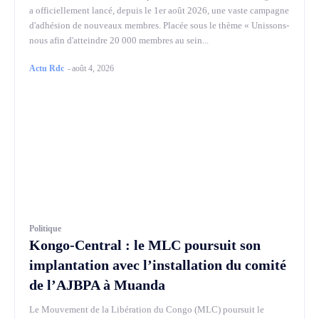
a officiellement lancé, depuis le 1er août 2026, une vaste campagne
d'adhésion de nouveaux membres. Placée sous le thème « Unissons-
nous afin d'atteindre 20 000 membres au sein...
Actu Rdc
-
août 4, 2026
Politique
Kongo-Central : le MLC poursuit son
implantation avec l’installation du comité
de l’AJBPA à Muanda
Le Mouvement de la Libération du Congo (MLC) poursuit le