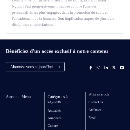
Dans la ville portuaire et historique de Boma, Éric Lubamba
Ngimbi s'est progressivement imposé comme l'une des
personnalités les plus engagées dans la promotion du sport et
l'encadrement de la jeunesse. Son implication auprès de plusieurs
disciplines et associations...
Bénéficiez d'un accès exclusif à notre contenu
Abonnez-vous aujourd'hui ⟶
Write an article
Amsonia Menu
Catégories à
explorer
Contact us
Affiliates
Actualités
Email
Annonces
Culture