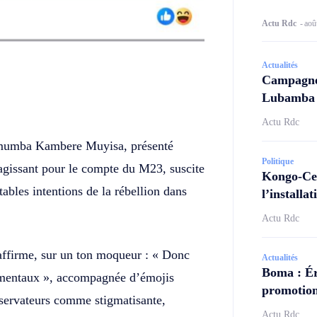
Actu Rdc
-
aoû
Actualités
Campagne 
Lubamba N
Twitter
Telegram
Actu Rdc
umumba Kambere Muyisa, présenté
Politique
gissant pour le compte du M23, suscite
Kongo-Cen
tables intentions de la rébellion dans
l’install
Actu Rdc
 affirme, sur un ton moqueur : « Donc
Actualités
Boma : Ér
 mentaux », accompagnée d’émojis
promotion
servateurs comme stigmatisante,
Actu Rdc