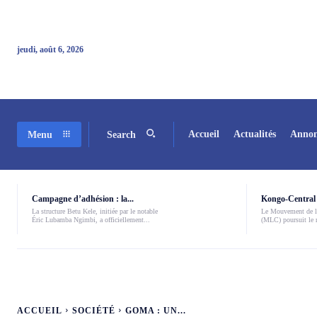
jeudi, août 6, 2026
Accueil
Actualités
Annon
Menu
Search
Campagne d’adhésion : la...
Kongo-Central 
La structure Betu Kele, initiée par le notable
Le Mouvement de l
Éric Lubamba Ngimbi, a officiellement...
(MLC) poursuit le r
ACCUEIL
SOCIÉTÉ
GOMA : UN...