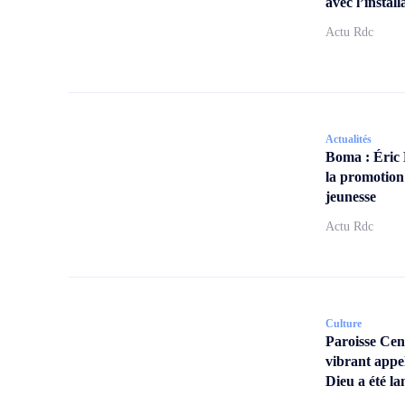
avec l’insta
Actu Rdc
Actualités
Boma : Éric
la promotion
jeunesse
Actu Rdc
Culture
Paroisse Ce
vibrant appe
Dieu a été la