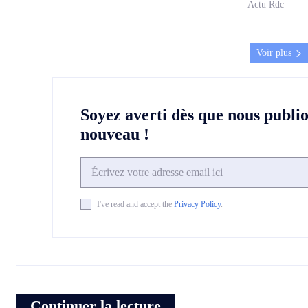
Actu Rdc
Voir plus
Soyez averti dès que nous publi
nouveau !
I've read and accept the
Privacy Policy
.
Continuer la lecture