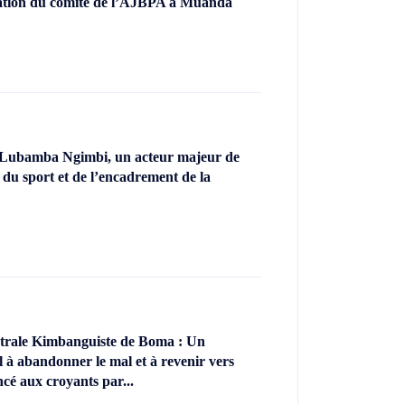
llation du comité de l’AJBPA à Muanda
 Lubamba Ngimbi, un acteur majeur de
 du sport et de l’encadrement de la
ntrale Kimbanguiste de Boma : Un
l à abandonner le mal et à revenir vers
ncé aux croyants par...