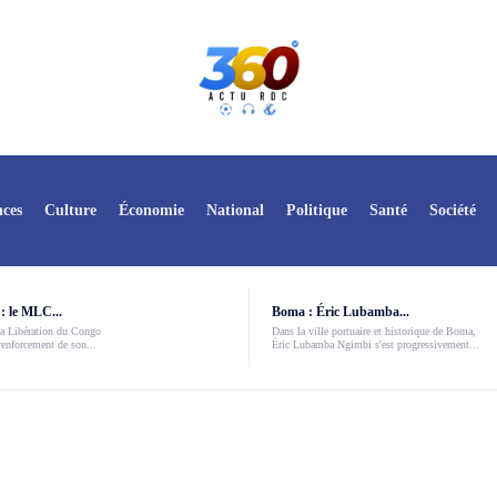
ces
Culture
Économie
National
Politique
Santé
Société
: le MLC...
Boma : Éric Lubamba...
a Libération du Congo
Dans la ville portuaire et historique de Boma,
enforcement de son...
Éric Lubamba Ngimbi s'est progressivement...