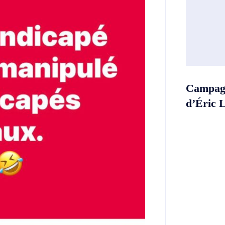
Campagn
d’Éric 