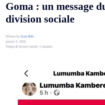
Goma : un message du 
division sociale
Written by
Actu Rdc
janvier 3, 2026
Temps de lecture estimé :
1
minutes