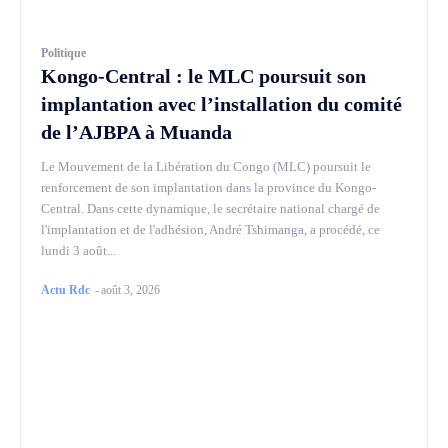
Politique
Kongo-Central : le MLC poursuit son
implantation avec l’installation du comité
de l’AJBPA à Muanda
Le Mouvement de la Libération du Congo (MLC) poursuit le
renforcement de son implantation dans la province du Kongo-
Central. Dans cette dynamique, le secrétaire national chargé de
l'implantation et de l'adhésion, André Tshimanga, a procédé, ce
lundi 3 août...
Actu Rdc
-
août 3, 2026