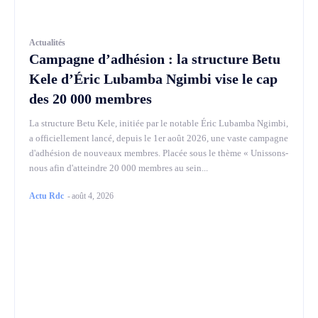
Actualités
Campagne d’adhésion : la structure Betu
Kele d’Éric Lubamba Ngimbi vise le cap
des 20 000 membres
La structure Betu Kele, initiée par le notable Éric Lubamba Ngimbi,
a officiellement lancé, depuis le 1er août 2026, une vaste campagne
d'adhésion de nouveaux membres. Placée sous le thème « Unissons-
nous afin d'atteindre 20 000 membres au sein...
Actu Rdc
-
août 4, 2026