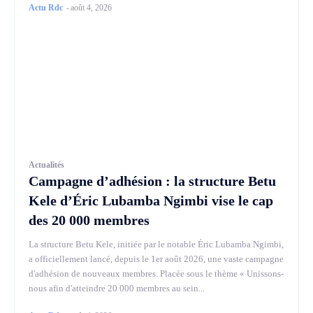
Actu Rdc
-
août 4, 2026
Actualités
Campagne d’adhésion : la structure Betu
Kele d’Éric Lubamba Ngimbi vise le cap
des 20 000 membres
La structure Betu Kele, initiée par le notable Éric Lubamba Ngimbi,
a officiellement lancé, depuis le 1er août 2026, une vaste campagne
d'adhésion de nouveaux membres. Placée sous le thème « Unissons-
nous afin d'atteindre 20 000 membres au sein...