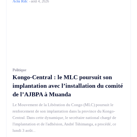
Actu Rdc
-
août 4, 2026
Politique
Kongo-Central : le MLC poursuit son
implantation avec l’installation du comité
de l’AJBPA à Muanda
Le Mouvement de la Libération du Congo (MLC) poursuit le
renforcement de son implantation dans la province du Kongo-
Central. Dans cette dynamique, le secrétaire national chargé de
l'implantation et de l'adhésion, André Tshimanga, a procédé, ce
lundi 3 août...