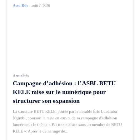
Actu Rdc
-
août 7, 2026
Actualités
Campagne d’adhésion : l’ASBL BETU
KELE mise sur le numérique pour
structurer son expansion
La structure BETU KELE, portée par le notable Éric Lubamba
Ngimbi, poursuit la mise en œuvre de sa campagne d'adhésion
lancée sous le thème « Pas une maison sans un membre de BETU
KELE ». Après le démarrage de...