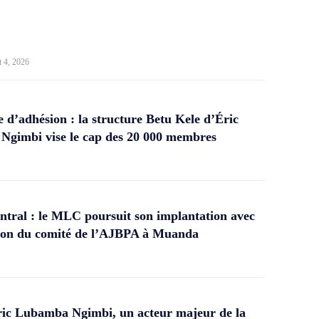
t 4, 2026
d’adhésion : la structure Betu Kele d’Éric
gimbi vise le cap des 20 000 membres
tral : le MLC poursuit son implantation avec
ation du comité de l’AJBPA à Muanda
ic Lubamba Ngimbi, un acteur majeur de la