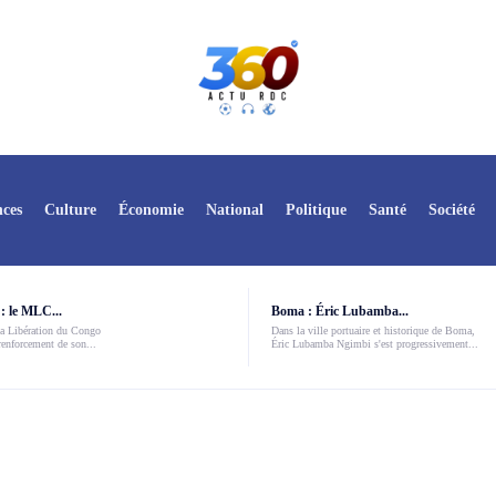
ces
Culture
Économie
National
Politique
Santé
Société
: le MLC...
Boma : Éric Lubamba...
a Libération du Congo
Dans la ville portuaire et historique de Boma,
enforcement de son...
Éric Lubamba Ngimbi s'est progressivement...