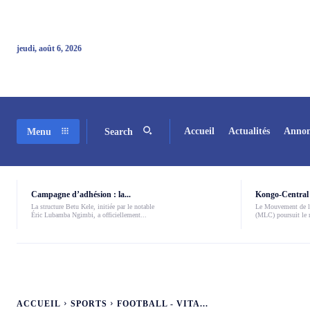
jeudi, août 6, 2026
Accueil
Actualités
Annon
Menu
Search
Campagne d’adhésion : la...
Kongo-Central 
La structure Betu Kele, initiée par le notable
Le Mouvement de l
Éric Lubamba Ngimbi, a officiellement...
(MLC) poursuit le r
ACCUEIL
SPORTS
FOOTBALL - VITA...