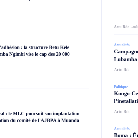
Actu Rdc
-
aoû
Actualités
dhésion : la structure Betu Kele
Campagne 
ba Ngimbi vise le cap des 20 000
Lubamba N
Actu Rdc
Politique
Kongo-Cen
l’install
Actu Rdc
l : le MLC poursuit son implantation
llation du comité de l’AJBPA à Muanda
Actualités
Boma : Ér