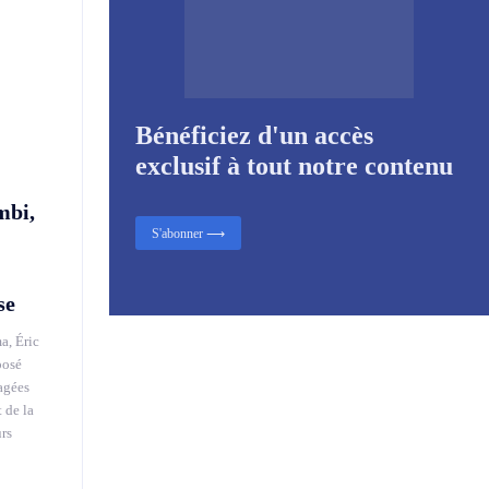
Bénéficiez d'un accès
exclusif à tout notre contenu
mbi,
S'abonner ⟶
se
a, Éric
posé
agées
 de la
urs