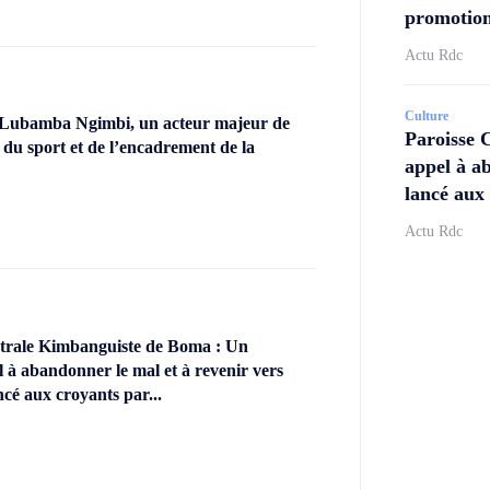
promotion
Actu Rdc
Culture
 Lubamba Ngimbi, un acteur majeur de
Paroisse 
 du sport et de l’encadrement de la
appel à ab
lancé aux 
Actu Rdc
ntrale Kimbanguiste de Boma : Un
l à abandonner le mal et à revenir vers
ncé aux croyants par...