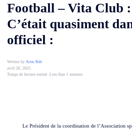
Football – Vita Club
C’était quasiment dan
officiel :
Written by
Actu Rdc
avril 20, 2025
Temps de lecture estimé :
Less than 1
minutes
WhatsApp
Facebook
Partager
Le Président de la coordination de l’Association 