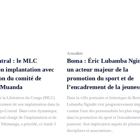
Actualités
tral : le MLC
Boma : Éric Lubamba Ngi
on implantation avec
un acteur majeur de la
ion du comité de
promotion du sport et de
 Muanda
l’encadrement de la jeunes
 la Libération du Congo (MLC)
Dans la ville portuaire et historique de Bom
rcement de son implantation dans la
Lubamba Ngimbi s'est progressivement im
o-Central. Dans cette dynamique,
comme l'une des personnalités les plus eng
onal chargé de l'implantation et de
dans la promotion du sport et l'encadrement
 Tshimanga, a procédé, ce lundi 3
jeunesse. Son implication auprès de plusie
disciplines et associations...