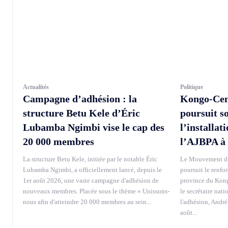
Actualités
Politique
Campagne d’adhésion : la
Kongo-Cen
structure Betu Kele d’Éric
poursuit s
Lubamba Ngimbi vise le cap des
l’installat
20 000 membres
l’AJBPA à
La structure Betu Kele, initiée par le notable Éric
Le Mouvement de
Lubamba Ngimbi, a officiellement lancé, depuis le
poursuit le renfo
1er août 2026, une vaste campagne d'adhésion de
province du Kong
nouveaux membres. Placée sous le thème « Unissons-
le secrétaire nati
nous afin d'atteindre 20 000 membres au sein...
l'adhésion, André
août...