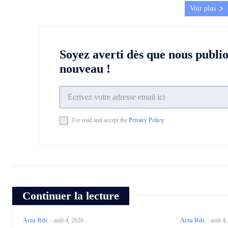
Voir plus
Soyez averti dès que nous publi
nouveau !
I've read and accept the
Privacy Policy
.
Continuer la lecture
Actu Rdc
-
août 4, 2026
Actu Rdc
-
août 4