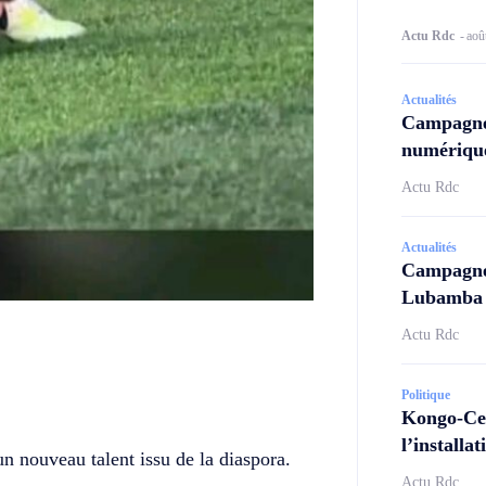
Actu Rdc
-
aoû
Actualités
Campagne
numérique
Actu Rdc
Actualités
Campagne 
Lubamba N
Actu Rdc
Twitter
Telegram
Politique
Kongo-Cen
l’install
un nouveau talent issu de la diaspora.
Actu Rdc