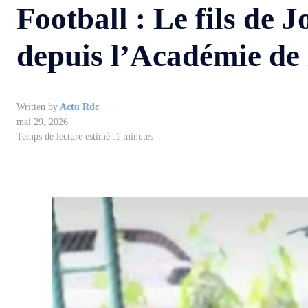
Football : Le fils de
depuis l’Académie de
Written by
Actu Rdc
mai 29, 2026
Temps de lecture estimé :
1
minutes