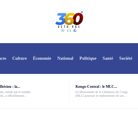
ces
Culture
Économie
National
Politique
Santé
Société
ésion : la...
Kongo-Central : le MLC...
le, initiée par le notable
Le Mouvement de la Libération du Congo
i, a officiellement...
(MLC) poursuit le renforcement de son...