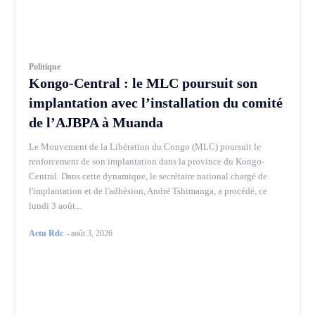
Politique
Kongo-Central : le MLC poursuit son
implantation avec l’installation du comité
de l’AJBPA à Muanda
Le Mouvement de la Libération du Congo (MLC) poursuit le
renforcement de son implantation dans la province du Kongo-
Central. Dans cette dynamique, le secrétaire national chargé de
l'implantation et de l'adhésion, André Tshimanga, a procédé, ce
lundi 3 août...
Actu Rdc
-
août 3, 2026