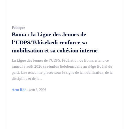
Politique
Boma : la Ligue des Jeunes de
l’UDPS/Tshisekedi renforce sa
mobilisation et sa cohésion interne
La Ligue des Jeunes de l’UDPS, Fédération de Boma, a tenu ce
samedi 8 août 2026 sa réunion hebdomadaire au siège fédéral du
parti. Une rencontre placée sous le signe de la mobilisation, de la
discipline et de la...
Actu Rdc
-
août 8, 2026