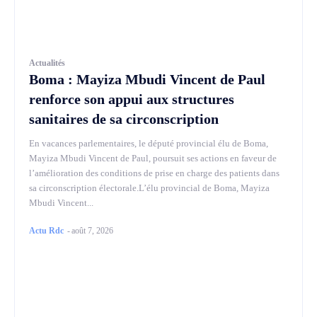
Actualités
Boma : Mayiza Mbudi Vincent de Paul
renforce son appui aux structures
sanitaires de sa circonscription
En vacances parlementaires, le député provincial élu de Boma,
Mayiza Mbudi Vincent de Paul, poursuit ses actions en faveur de
l’amélioration des conditions de prise en charge des patients dans
sa circonscription électorale.L’élu provincial de Boma, Mayiza
Mbudi Vincent...
Actu Rdc
-
août 7, 2026