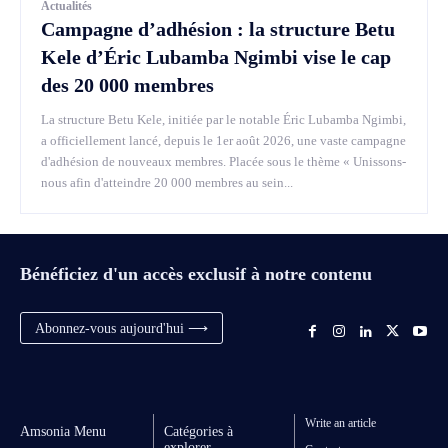
Actualités
Campagne d’adhésion : la structure Betu
Kele d’Éric Lubamba Ngimbi vise le cap
des 20 000 membres
La structure Betu Kele, initiée par le notable Éric Lubamba Ngimbi,
a officiellement lancé, depuis le 1er août 2026, une vaste campagne
d'adhésion de nouveaux membres. Placée sous le thème « Unissons-
nous afin d'atteindre 20 000 membres au sein...
Bénéficiez d'un accès exclusif à notre contenu
Abonnez-vous aujourd'hui ⟶
Write an article
Amsonia Menu
Catégories à
explorer