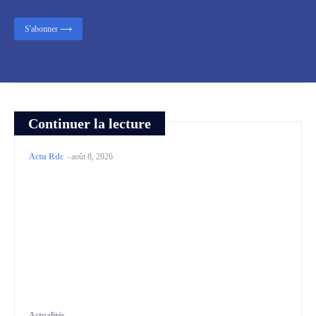
S'abonner ⟶
Continuer la lecture
Actu Rdc
-
août 8, 2026
Actualités