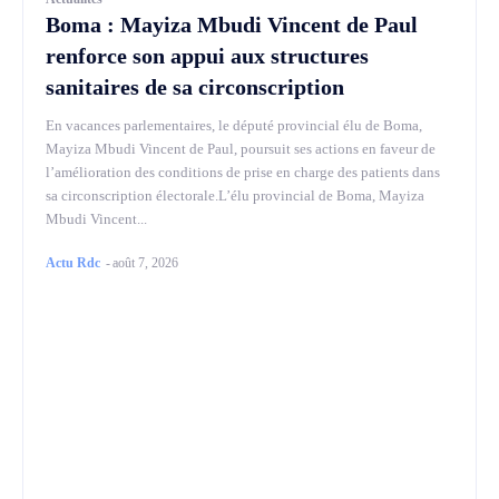
Boma : Mayiza Mbudi Vincent de Paul
renforce son appui aux structures
sanitaires de sa circonscription
En vacances parlementaires, le député provincial élu de Boma,
Mayiza Mbudi Vincent de Paul, poursuit ses actions en faveur de
l’amélioration des conditions de prise en charge des patients dans
sa circonscription électorale.L’élu provincial de Boma, Mayiza
Mbudi Vincent...
Actu Rdc
-
août 7, 2026