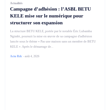
Actualités
Campagne d’adhésion : l’ASBL BETU
KELE mise sur le numérique pour
structurer son expansion
La structure BETU KELE, portée par le notable Éric Lubamba
Ngimbi, poursuit la mise en œuvre de sa campagne d'adhésion
lancée sous le thème « Pas une maison sans un membre de BETU
KELE ». Après le démarrage de...
Actu Rdc
-
août 4, 2026