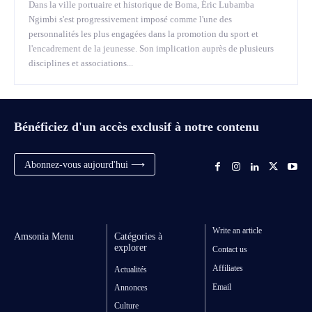
Dans la ville portuaire et historique de Boma, Éric Lubamba
Ngimbi s'est progressivement imposé comme l'une des
personnalités les plus engagées dans la promotion du sport et
l'encadrement de la jeunesse. Son implication auprès de plusieurs
disciplines et associations...
Bénéficiez d'un accès exclusif à notre contenu
Abonnez-vous aujourd'hui ⟶
Write an article
Amsonia Menu
Catégories à
explorer
Contact us
Affiliates
Actualités
Email
Annonces
Culture