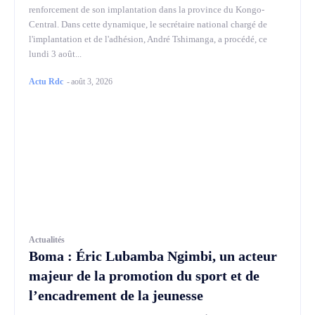
renforcement de son implantation dans la province du Kongo-
Central. Dans cette dynamique, le secrétaire national chargé de
l'implantation et de l'adhésion, André Tshimanga, a procédé, ce
lundi 3 août...
Actu Rdc
-
août 3, 2026
Actualités
Boma : Éric Lubamba Ngimbi, un acteur
majeur de la promotion du sport et de
l’encadrement de la jeunesse