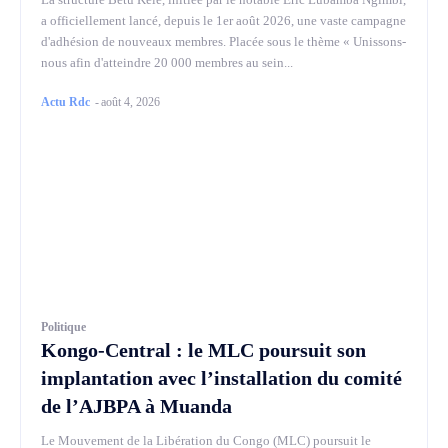
a officiellement lancé, depuis le 1er août 2026, une vaste campagne
d'adhésion de nouveaux membres. Placée sous le thème « Unissons-
nous afin d'atteindre 20 000 membres au sein...
Actu Rdc
-
août 4, 2026
Politique
Kongo-Central : le MLC poursuit son
implantation avec l’installation du comité
de l’AJBPA à Muanda
Le Mouvement de la Libération du Congo (MLC) poursuit le