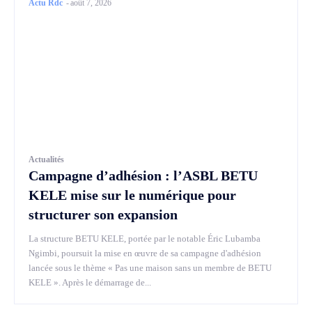
Actu Rdc
-
août 7, 2026
Actualités
Campagne d’adhésion : l’ASBL BETU
KELE mise sur le numérique pour
structurer son expansion
La structure BETU KELE, portée par le notable Éric Lubamba
Ngimbi, poursuit la mise en œuvre de sa campagne d'adhésion
lancée sous le thème « Pas une maison sans un membre de BETU
KELE ». Après le démarrage de...