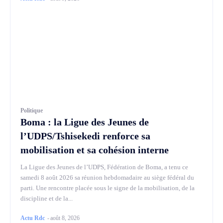
Politique
Boma : la Ligue des Jeunes de
l’UDPS/Tshisekedi renforce sa
mobilisation et sa cohésion interne
La Ligue des Jeunes de l’UDPS, Fédération de Boma, a tenu ce
samedi 8 août 2026 sa réunion hebdomadaire au siège fédéral du
parti. Une rencontre placée sous le signe de la mobilisation, de la
discipline et de la...
Actu Rdc
-
août 8, 2026