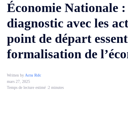
Économie Nationale : 
diagnostic avec les ac
point de départ essent
formalisation de l’éc
Written by
Actu Rdc
mars 27, 2025
Temps de lecture estimé :
2
minutes
WhatsApp
Facebook
Partager