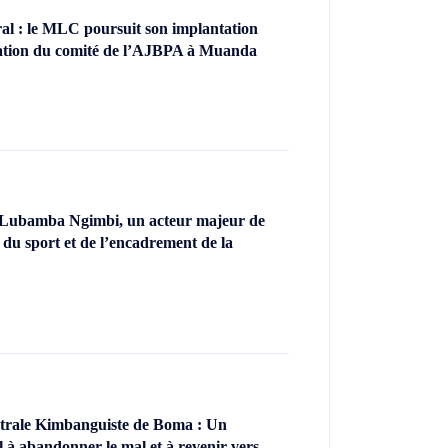
l : le MLC poursuit son implantation
llation du comité de l’AJBPA à Muanda
 Lubamba Ngimbi, un acteur majeur de
 du sport et de l’encadrement de la
ntrale Kimbanguiste de Boma : Un
l à abandonner le mal et à revenir vers