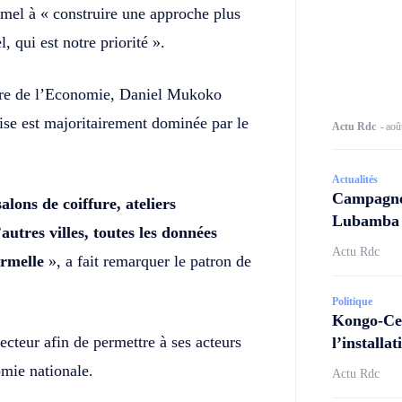
formel à « construire une approche plus
, qui est notre priorité ».
stre de l’Economie, Daniel Mukoko
ise est majoritairement dominée par le
Actu Rdc
-
aoû
Actualités
Campagne 
alons de coiffure, ateliers
Lubamba N
utres villes, toutes les données
Actu Rdc
ormelle
», a fait remarquer le patron de
Politique
Kongo-Cen
secteur afin de permettre à ses acteurs
l’install
mie nationale.
Actu Rdc