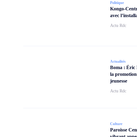
Politique
Kongo-Centra
avec l’insta
Actu Rdc
Actualités
Boma : Éric
la promotion
jeunesse
Actu Rdc
Culture
Paroisse Ce
vibrant appe