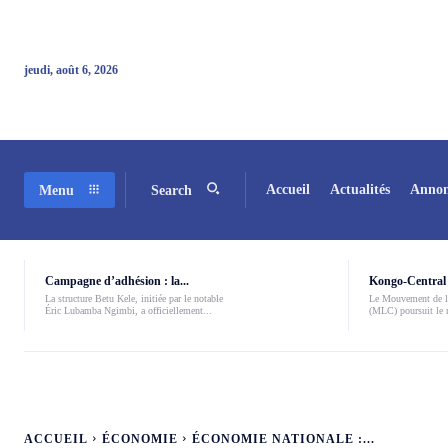
jeudi, août 6, 2026
Accueil
Actualités
Annon
Menu
Search
Campagne d’adhésion : la...
Kongo-Central 
La structure Betu Kele, initiée par le notable
Le Mouvement de l
Éric Lubamba Ngimbi, a officiellement...
(MLC) poursuit le r
ACCUEIL
ÉCONOMIE
ÉCONOMIE NATIONALE :...