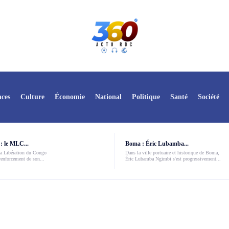
ces
Culture
Économie
National
Politique
Santé
Société
: le MLC...
Boma : Éric Lubamba...
a Libération du Congo
Dans la ville portuaire et historique de Boma,
enforcement de son...
Éric Lubamba Ngimbi s'est progressivement...