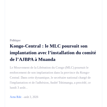
Politique
Kongo-Central : le MLC poursuit son
implantation avec l’installation du comité
de l’AJBPA à Muanda
Le Mouvement de la Libération du Congo (MLC) poursuit le
renforcement de son implantation dans la province du Kongo-
Central. Dans cette dynamique, le secrétaire national chargé de
l'implantation et de l'adhésion, André Tshimanga, a procédé, ce
lundi 3 août...
Actu Rdc
-
août 3, 2026