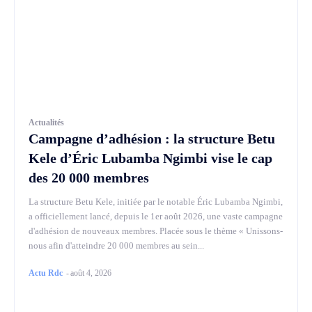
Actualités
Campagne d’adhésion : la structure Betu
Kele d’Éric Lubamba Ngimbi vise le cap
des 20 000 membres
La structure Betu Kele, initiée par le notable Éric Lubamba Ngimbi,
a officiellement lancé, depuis le 1er août 2026, une vaste campagne
d'adhésion de nouveaux membres. Placée sous le thème « Unissons-
nous afin d'atteindre 20 000 membres au sein...
Actu Rdc
-
août 4, 2026