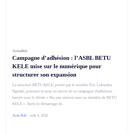
Actualités
Campagne d’adhésion : l’ASBL BETU
KELE mise sur le numérique pour
structurer son expansion
La structure BETU KELE, portée par le notable Éric Lubamba
Ngimbi, poursuit la mise en œuvre de sa campagne d'adhésion
lancée sous le thème « Pas une maison sans un membre de BETU
KELE ». Après le démarrage de...
Actu Rdc
-
août 4, 2026