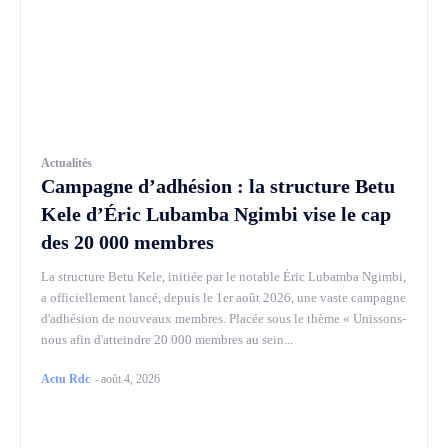
Actualités
Campagne d’adhésion : la structure Betu
Kele d’Éric Lubamba Ngimbi vise le cap
des 20 000 membres
La structure Betu Kele, initiée par le notable Éric Lubamba Ngimbi,
a officiellement lancé, depuis le 1er août 2026, une vaste campagne
d'adhésion de nouveaux membres. Placée sous le thème « Unissons-
nous afin d'atteindre 20 000 membres au sein...
Actu Rdc
-
août 4, 2026