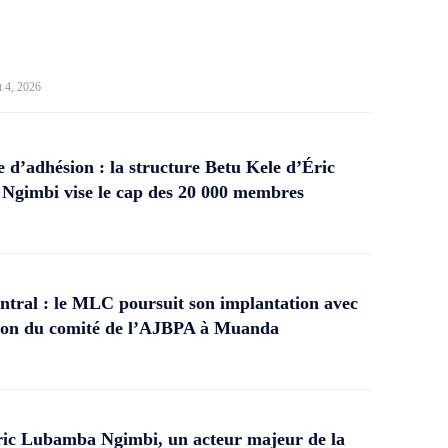
t 4, 2026
d’adhésion : la structure Betu Kele d’Éric
gimbi vise le cap des 20 000 membres
tral : le MLC poursuit son implantation avec
ation du comité de l’AJBPA à Muanda
ic Lubamba Ngimbi, un acteur majeur de la