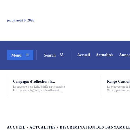
jeudi, août 6, 2026
Accueil
Actualités
Annon
Menu
Search
Campagne d’adhésion : la...
Kongo-Central 
La structure Betu Kele, initiée par le notable
Le Mouvement de l
Éric Lubamba Ngimbi, a officiellement...
(MLC) poursuit le r
ACCUEIL
ACTUALITÉS
DISCRIMINATION DES BANYAMULE