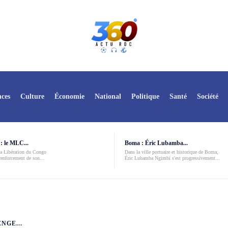
ces
Culture
Économie
National
Politique
Santé
Société
: le MLC...
Boma : Éric Lubamba...
a Libération du Congo
Dans la ville portuaire et historique de Boma,
enforcement de son...
Éric Lubamba Ngimbi s'est progressivement...
NGE...