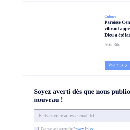
Culture
Paroisse Ce
vibrant appe
Dieu a été la
Actu Rdc
Voir plus
Soyez averti dès que nous publi
nouveau !
I've read and accept the
Privacy Policy
.