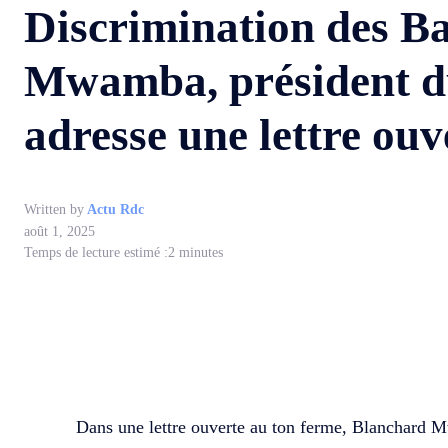
Discrimination des B
Mwamba, président du 
adresse une lettre ou
Written by
Actu Rdc
août 1, 2025
Temps de lecture estimé :
2
minutes
WhatsApp
Facebook
Partager
Dans une lettre ouverte au ton ferme, Blanchard M