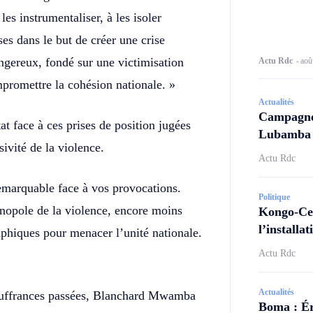
es instrumentaliser, à les isoler
s dans le but de créer une crise
angereux, fondé sur une victimisation
Actu Rdc
-
aoû
ompromettre la cohésion nationale. »
Actualités
Campagne 
tat face à ces prises de position jugées
Lubamba N
sivité de la violence.
Actu Rdc
emarquable face à vos provocations.
Politique
nopole de la violence, encore moins
Kongo-Cen
l’install
phiques pour menacer l’unité nationale.
Actu Rdc
Actualités
souffrances passées, Blanchard Mwamba
Boma : Ér