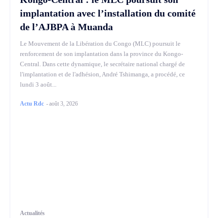
implantation avec l’installation du comité
de l’AJBPA à Muanda
Le Mouvement de la Libération du Congo (MLC) poursuit le
renforcement de son implantation dans la province du Kongo-
Central. Dans cette dynamique, le secrétaire national chargé de
l'implantation et de l'adhésion, André Tshimanga, a procédé, ce
lundi 3 août...
Actu Rdc
-
août 3, 2026
Actualités