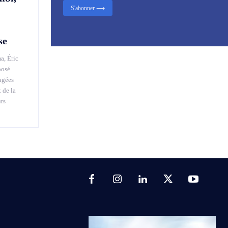
S'abonner ⟶
se
a, Éric
posé
agées
 de la
urs