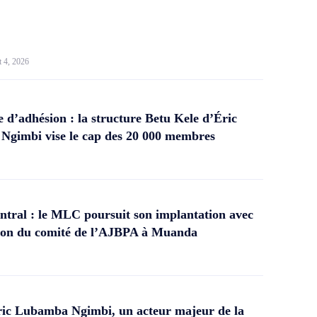
t 4, 2026
d’adhésion : la structure Betu Kele d’Éric
gimbi vise le cap des 20 000 membres
tral : le MLC poursuit son implantation avec
ation du comité de l’AJBPA à Muanda
ic Lubamba Ngimbi, un acteur majeur de la