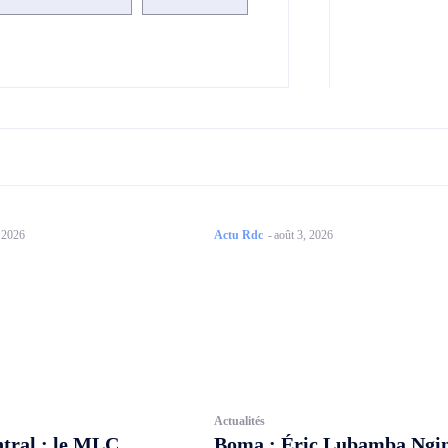
, 2026
Actu Rdc
-
août 3, 2026
Actualités
tral : le MLC
Boma : Éric Lubamba Ngi