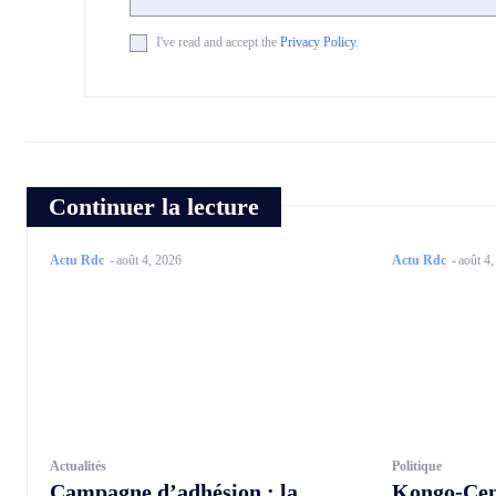
I've read and accept the
Privacy Policy
.
Continuer la lecture
Actu Rdc
-
août 4, 2026
Actu Rdc
-
août 4
Actualités
Politique
Campagne d’adhésion : la
Kongo-Cen