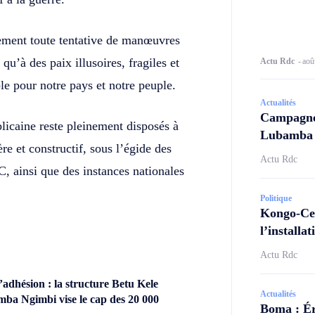
ement toute tentative de manœuvres
qu’à des paix illusoires, fragiles et
Actu Rdc
-
aoû
le pour notre pays et notre peuple.
Actualités
Campagne 
blicaine reste pleinement disposés à
Lubamba N
re et constructif, sous l’égide des
Actu Rdc
, ainsi que des instances nationales
Politique
Kongo-Cen
l’install
Actu Rdc
dhésion : la structure Betu Kele
Actualités
ba Ngimbi vise le cap des 20 000
Boma : Ér