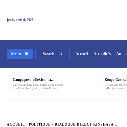
jeudi, août 6, 2026
Accueil
Actualités
Annon
Menu
Search
Campagne d’adhésion : la...
Kongo-Central 
La structure Betu Kele, initiée par le notable
Le Mouvement de l
Éric Lubamba Ngimbi, a officiellement...
(MLC) poursuit le r
ACCUEIL
POLITIQUE
DIALOGUE DIRECT KINSHASA...