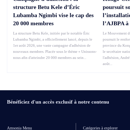
structure Betu Kele d’Éric
poursuit s
Lubamba Ngimbi vise le cap des
l’installat
20 000 membres
l’AJBPA à
La structure Betu Kele, initiée par le notable Éric
Le Mouvement de
Lubamba Ngimbi, a officiellement lancé, depuis le
poursuit le renfo
1er août 2026, une vaste campagne d'adhésion de
province du Kong
nouveaux membres. Placée sous le thème « Unissons-
le secrétaire nati
nous afin d'atteindre 20 000 membres au sein...
l'adhésion, André
août...
Bénéficiez d'un accès exclusif à notre contenu
Amsonia Menu
Catégories à explorer