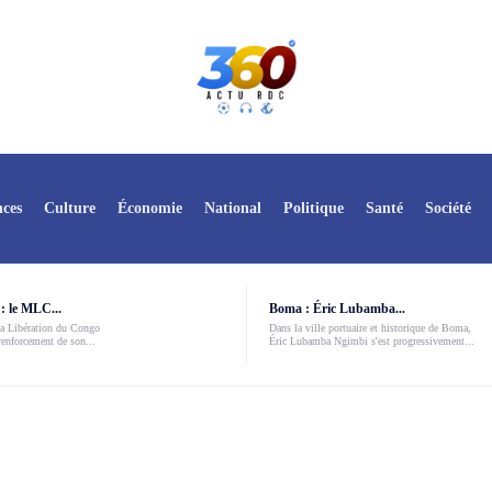
ces
Culture
Économie
National
Politique
Santé
Société
: le MLC...
Boma : Éric Lubamba...
a Libération du Congo
Dans la ville portuaire et historique de Boma,
enforcement de son...
Éric Lubamba Ngimbi s'est progressivement...