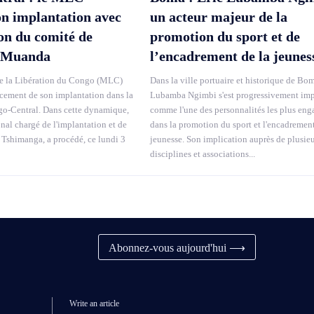
on implantation avec
un acteur majeur de la
ion du comité de
promotion du sport et de
 Muanda
l’encadrement de la jeunes
 la Libération du Congo (MLC)
Dans la ville portuaire et historique de Bom
rcement de son implantation dans la
Lubamba Ngimbi s'est progressivement im
o-Central. Dans cette dynamique,
comme l'une des personnalités les plus eng
onal chargé de l'implantation et de
dans la promotion du sport et l'encadrement
 Tshimanga, a procédé, ce lundi 3
jeunesse. Son implication auprès de plusie
disciplines et associations...
Abonnez-vous aujourd'hui ⟶
Write an article