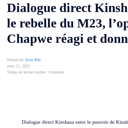
Dialogue direct Kinsh
le rebelle du M23, l
Chapwe réagi et donne
Written by
Actu Rdc
mars 15, 2025
Temps de lecture estimé :
1
minutes
WhatsApp
Facebook
Partager
Dialogue direct Kinshasa entre le pouvoir de Kinsh