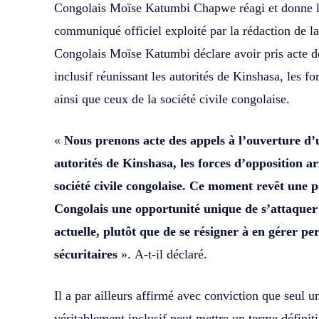
Congolais Moïse Katumbi Chapwe réagi et donne la 
communiqué officiel exploité par la rédaction de
Congolais Moïse Katumbi déclare avoir pris acte de
inclusif réunissant les autorités de Kinshasa, les 
ainsi que ceux de la société civile congolaise.
«
Nous prenons acte des appels à l’ouverture d’u
autorités de Kinshasa, les forces d’opposition a
société civile congolaise. Ce moment revêt une po
Congolais une opportunité unique de s’attaquer 
actuelle, plutôt que de se résigner à en gérer p
sécuritaires
». A-t-il déclaré.
Il a par ailleurs affirmé avec conviction que seul u
véritablement inclusif peut mettre un terme définiti