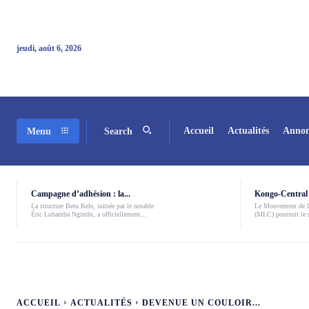
jeudi, août 6, 2026
Accueil
Actualités
Annon
Menu
Search
Campagne d’adhésion : la...
Kongo-Central 
La structure Betu Kele, initiée par le notable
Le Mouvement de l
Éric Lubamba Ngimbi, a officiellement...
(MLC) poursuit le r
ACCUEIL
ACTUALITÉS
DEVENUE UN COULOIR...