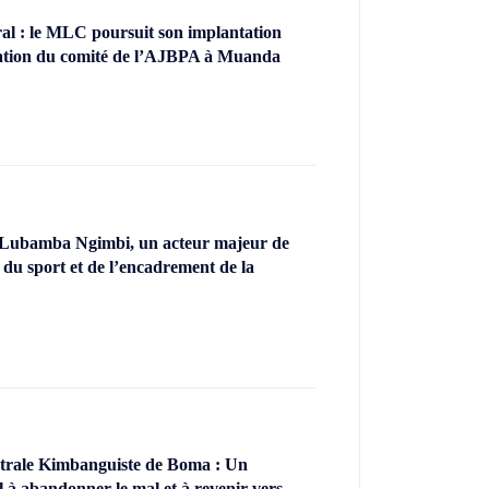
l : le MLC poursuit son implantation
llation du comité de l’AJBPA à Muanda
 Lubamba Ngimbi, un acteur majeur de
 du sport et de l’encadrement de la
ntrale Kimbanguiste de Boma : Un
l à abandonner le mal et à revenir vers