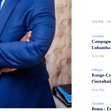
Actu Rdc
-
aoû
Actualités
Campagne 
Lubamba N
Actu Rdc
Politique
Kongo-Cen
l’install
Actu Rdc
Actualités
Boma : Ér