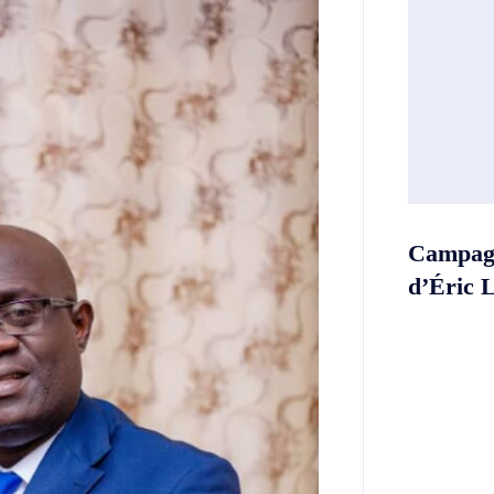
Campagn
d’Éric 