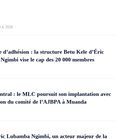
t 4, 2026
d’adhésion : la structure Betu Kele d’Éric
gimbi vise le cap des 20 000 membres
tral : le MLC poursuit son implantation avec
ation du comité de l’AJBPA à Muanda
ic Lubamba Ngimbi, un acteur majeur de la