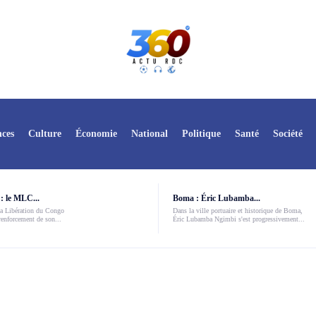
ces
Culture
Économie
National
Politique
Santé
Société
: le MLC...
Boma : Éric Lubamba...
a Libération du Congo
Dans la ville portuaire et historique de Boma,
enforcement de son...
Éric Lubamba Ngimbi s'est progressivement...