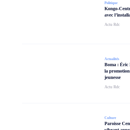
Politique
Kongo-Centra
avec l’insta
Actu Rdc
Actualités
Boma : Éric
la promotion
jeunesse
Actu Rdc
Culture
Paroisse Ce
vibrant appe