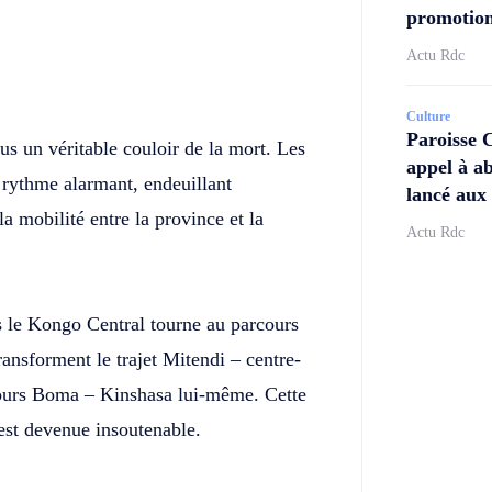
promotion
Actu Rdc
Twitter
Telegram
Culture
Paroisse 
us un véritable couloir de la mort. Les
appel à ab
 rythme alarmant, endeuillant
lancé aux 
la mobilité entre la province et la
Actu Rdc
is le Kongo Central tourne au parcours
ansforment le trajet Mitendi – centre-
rcours Boma – Kinshasa lui-même. Cette
 est devenue insoutenable.