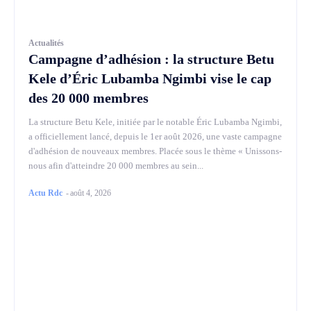
Actualités
Campagne d’adhésion : la structure Betu
Kele d’Éric Lubamba Ngimbi vise le cap
des 20 000 membres
La structure Betu Kele, initiée par le notable Éric Lubamba Ngimbi,
a officiellement lancé, depuis le 1er août 2026, une vaste campagne
d'adhésion de nouveaux membres. Placée sous le thème « Unissons-
nous afin d'atteindre 20 000 membres au sein...
Actu Rdc
-
août 4, 2026