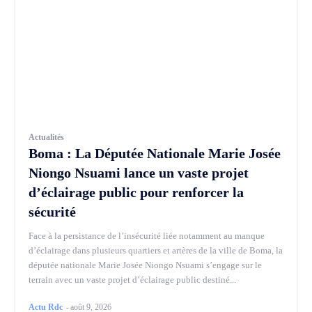
Actualités
Boma : La Députée Nationale Marie Josée
Niongo Nsuami lance un vaste projet
d’éclairage public pour renforcer la
sécurité
Face à la persistance de l’insécurité liée notamment au manque
d’éclairage dans plusieurs quartiers et artères de la ville de Boma, la
députée nationale Marie Josée Niongo Nsuami s’engage sur le
terrain avec un vaste projet d’éclairage public destiné...
Actu Rdc
-
août 9, 2026