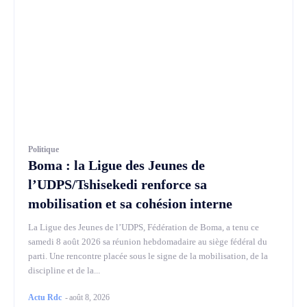
Politique
Boma : la Ligue des Jeunes de
l’UDPS/Tshisekedi renforce sa
mobilisation et sa cohésion interne
La Ligue des Jeunes de l’UDPS, Fédération de Boma, a tenu ce
samedi 8 août 2026 sa réunion hebdomadaire au siège fédéral du
parti. Une rencontre placée sous le signe de la mobilisation, de la
discipline et de la...
Actu Rdc
-
août 8, 2026