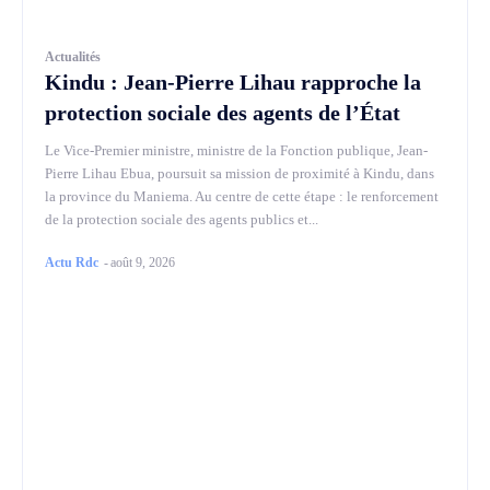
Actualités
Kindu : Jean-Pierre Lihau rapproche la
protection sociale des agents de l’État
Le Vice-Premier ministre, ministre de la Fonction publique, Jean-
Pierre Lihau Ebua, poursuit sa mission de proximité à Kindu, dans
la province du Maniema. Au centre de cette étape : le renforcement
de la protection sociale des agents publics et...
Actu Rdc
-
août 9, 2026