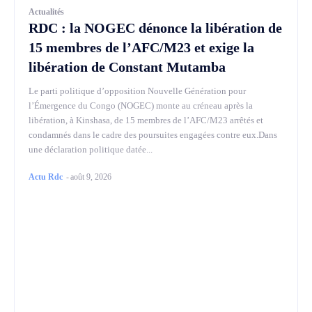
Actualités
RDC : la NOGEC dénonce la libération de
15 membres de l’AFC/M23 et exige la
libération de Constant Mutamba
Le parti politique d’opposition Nouvelle Génération pour
l’Émergence du Congo (NOGEC) monte au créneau après la
libération, à Kinshasa, de 15 membres de l’AFC/M23 arrêtés et
condamnés dans le cadre des poursuites engagées contre eux.Dans
une déclaration politique datée...
Actu Rdc
-
août 9, 2026