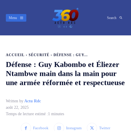
Menu
Search
ACCUEIL
SÉCURITÉ
DÉFENSE : GUY...
Défense : Guy Kabombo et Éliezer
Ntambwe main dans la main pour
une armée réformée et respectueuse
Written by
Actu Rdc
août 22, 2025
Temps de lecture estimé :
1
minutes
Facebook
Instagram
Twitter