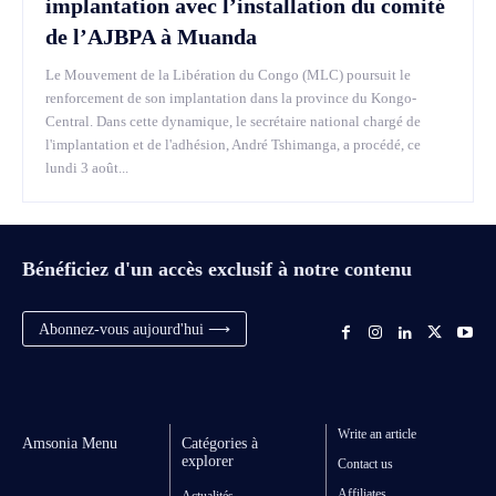
implantation avec l’installation du comité
de l’AJBPA à Muanda
Le Mouvement de la Libération du Congo (MLC) poursuit le
renforcement de son implantation dans la province du Kongo-
Central. Dans cette dynamique, le secrétaire national chargé de
l'implantation et de l'adhésion, André Tshimanga, a procédé, ce
lundi 3 août...
Bénéficiez d'un accès exclusif à notre contenu
Abonnez-vous aujourd'hui ⟶
Write an article
Amsonia Menu
Catégories à
explorer
Contact us
Affiliates