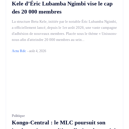
Kele d’Éric Lubamba Ngimbi vise le cap
des 20 000 membres
La structure Betu Kele, initiée par le notable Éric Lubamba Ngimbi,
a officiellement lancé, depuis le 1er août 2026, une vaste campagne
d'adhésion de nouveaux membres. Placée sous le thème « Unissons-
nous afin d'atteindre 20 000 membres au sein...
Actu Rdc
-
août 4, 2026
Politique
Kongo-Central : le MLC poursuit son