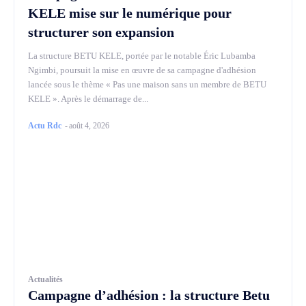
KELE mise sur le numérique pour
structurer son expansion
La structure BETU KELE, portée par le notable Éric Lubamba
Ngimbi, poursuit la mise en œuvre de sa campagne d'adhésion
lancée sous le thème « Pas une maison sans un membre de BETU
KELE ». Après le démarrage de...
Actu Rdc
-
août 4, 2026
Actualités
Campagne d’adhésion : la structure Betu